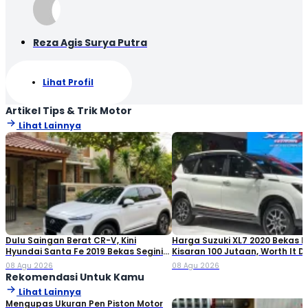
Reza Agis Surya Putra
Lihat Profil
Artikel Tips & Trik Motor
Lihat Lainnya
Dulu Saingan Berat CR-V, Kini
Harga Suzuki XL7 2020 Bekas Ki
Hyundai Santa Fe 2019 Bekas Segini
Kisaran 100 Jutaan, Worth It Di
Harganya
08 Agu 2026
08 Agu 2026
Rekomendasi Untuk Kamu
Lihat Lainnya
Mengupas Ukuran Pen Piston Motor