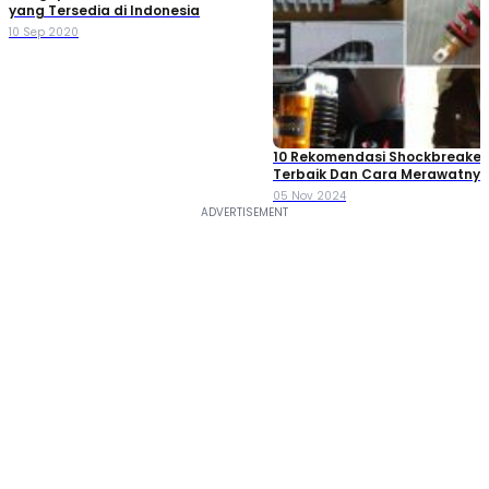
yang Tersedia di Indonesia
10 Sep 2020
10 Rekomendasi Shockbreaker
Terbaik Dan Cara Merawatnya, 
Mana?
05 Nov 2024