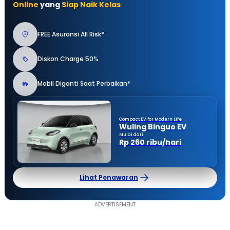
Online
yang
Siap Naik Kelas
FREE Asuransi All Risk*
Diskon Charge 50%
Mobil Diganti Saat Perbaikan*
Compact EV for Modern Life
Wuling Binguo EV
Mulai dari
Rp 260 ribu/hari
Lihat Penawaran