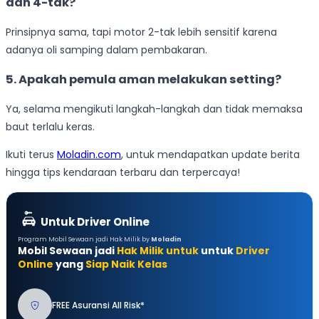
dan 4-tak?
Prinsipnya sama, tapi motor 2-tak lebih sensitif karena
adanya oli samping dalam pembakaran.
5. Apakah pemula aman melakukan setting?
Ya, selama mengikuti langkah-langkah dan tidak memaksa
baut terlalu keras.
Ikuti terus
Moladin.com
, untuk mendapatkan update berita
hingga tips kendaraan terbaru dan terpercaya!
Untuk Driver Online
Program Mobil Sewaan jadi Hak Milik by
Moladin
Mobil Sewaan jadi
Hak Milik untuk
untuk
Driver
Online
yang
Siap Naik Kelas
FREE Asuransi All Risk*