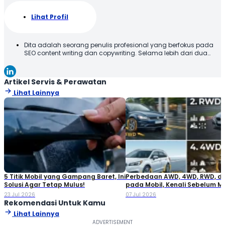
Lihat Profil
Dita adalah seorang penulis profesional yang berfokus pada
SEO content writing dan copywriting. Selama lebih dari dua
tahun, ia telah berkontribusi dalam membantu bisnis dan
media di berbagai industri, salah satunya otomotif. Dengan
gaya yang informatif, ringan, dan berbasis data, ia
Artikel Servis & Perawatan
memastikan pembaca mendapatkan insight yang aplikatif
Lihat Lainnya
dan terpercaya.
5 Titik Mobil yang Gampang Baret, Ini
Perbedaan AWD, 4WD, RWD, d
Solusi Agar Tetap Mulus!
pada Mobil, Kenali Sebelum M
23 Jul 2026
07 Jul 2026
Rekomendasi Untuk Kamu
Lihat Lainnya