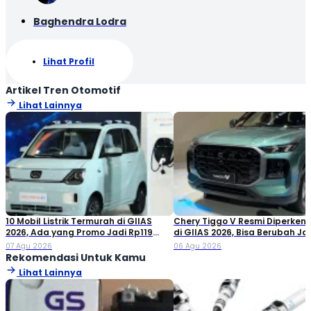
Baghendra Lodra
Lihat Profil
Artikel Tren Otomotif
Lihat Lainnya
10 Mobil Listrik Termurah di GIIAS
Chery Tiggo V Resmi Diperken
2026, Ada yang Promo Jadi Rp119
di GIIAS 2026, Bisa Berubah Ja
Jutaan!
Double Cabin
07 Agu 2026
06 Agu 2026
Rekomendasi Untuk Kamu
Lihat Lainnya