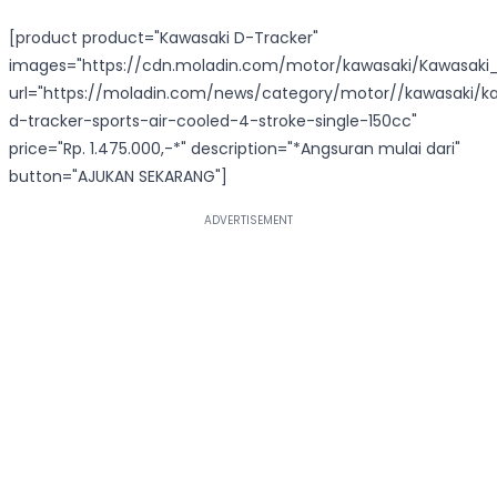
[product product="Kawasaki D-Tracker"
images="https://cdn.moladin.com/motor/kawasaki/Kawasaki_
url="https://moladin.com/news/category/motor//kawasaki/k
d-tracker-sports-air-cooled-4-stroke-single-150cc"
price="Rp. 1.475.000,-*" description="*Angsuran mulai dari"
button="AJUKAN SEKARANG"]