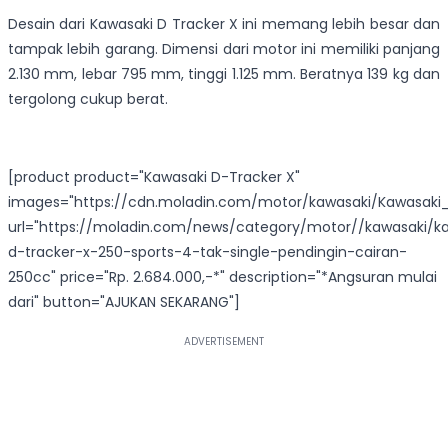
Desain dari Kawasaki D Tracker X ini memang lebih besar dan
tampak lebih garang. Dimensi dari motor ini memiliki panjang
2.130 mm, lebar 795 mm, tinggi 1.125 mm. Beratnya 139 kg dan
tergolong cukup berat.
[product product="Kawasaki D-Tracker X"
images="https://cdn.moladin.com/motor/kawasaki/Kawasaki_
url="https://moladin.com/news/category/motor//kawasaki/k
d-tracker-x-250-sports-4-tak-single-pendingin-cairan-
250cc" price="Rp. 2.684.000,-*" description="*Angsuran mulai
dari" button="AJUKAN SEKARANG"]