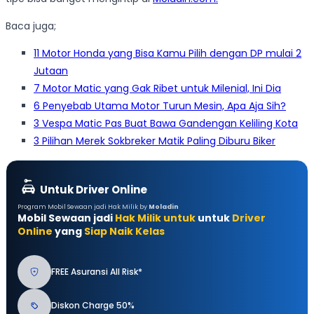
Baca juga;
11 Motor Honda yang Bisa Kamu Pilih dengan DP mulai 2
Jutaan
7 Motor Matic yang Gak Ribet untuk Milenial, Ini Dia
6 Penyebab Utama Motor Turun Mesin, Apa Aja Sih?
3 Vespa Matic Pas Buat Bawa Gandengan Keliling Kota
3 Pilihan Merek Sokbreker Matik Paling Diburu Biker
Untuk Driver Online
Program Mobil Sewaan jadi Hak Milik by
Moladin
Mobil Sewaan jadi
Hak Milik untuk
untuk
Driver
Online
yang
Siap Naik Kelas
FREE Asuransi All Risk*
Diskon Charge 50%