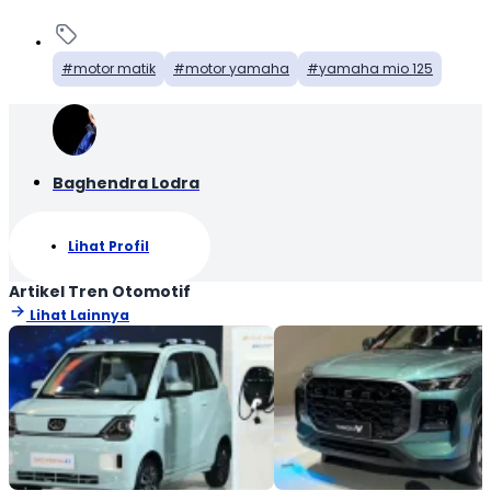
motor matik
motor yamaha
yamaha mio 125
Baghendra Lodra
Lihat Profil
Artikel Tren Otomotif
Lihat Lainnya