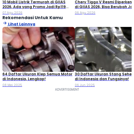
10 Mobil Listrik Termurah di GIIAS
Chery Tiggo V Resmi Diperken
2026, Ada yang Promo Jadi Rp119
di GIIAS 2026, Bisa Berubah Ja
Jutaan!
Double Cabin
07 Agu 2026
06 Agu 2026
Rekomendasi Untuk Kamu
Lihat Lainnya
64 Daftar Ukuran Klep Semua Motor
30 Daftar Ukuran Stang Seher
di Indonesia, Lengkap!
di Indonesia dan Fungsinya!
08 Mei 2025
06 Jun 2025