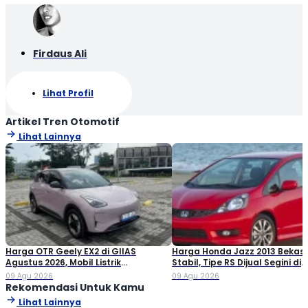
Firdaus Ali
Lihat Profil
Artikel Tren Otomotif
Lihat Lainnya
Harga OTR Geely EX2 di GIIAS
Harga Honda Jazz 2013 Bekas
Agustus 2026, Mobil Listrik
Stabil, Tipe RS Dijual Segini di
Penantang BYD Atto 1
Pasaran!
09 Agu 2026
09 Agu 2026
Rekomendasi Untuk Kamu
Lihat Lainnya