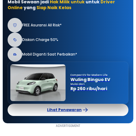
Mobil Sewaan jadi
Hak Milik untuk
untuk
Driver
Online
yang
Siap Naik Kelas
FREE Asuransi All Risk*
Diskon Charge 50%
Mobil Diganti Saat Perbaikan*
Compact EV for Modern Life
Wuling Binguo EV
Mulai dari
Rp 260 ribu/hari
Lihat Penawaran