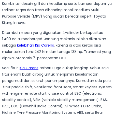
Kombinasi desain grill dan headlamp serta bumper depannya
terlihat tegas dan fresh dibanding mobil medium Multi
Purpose Vehicle (MPV) yang sudah beredar seperti Toyota
Kijang Innova.
Ditambah mesin yang digunakan 4-silinder berkapasitas
1.400 cc turbocharged. Jantung mekanis ini bisa dikatakan
sebagai
kelebihan Kia Carens
, karena di atas kertas bisa
melontarkan torsi 242 Nm dan tenaga 138 hp. Transmisi yang
dipakai
otomatis 7-percepatan DCT.
Soal fitur,
Kia Carens
terbaru juga cukup lengkap. Sebut saja
fitur enam buah airbag untuk menjamin keselamatan
pengemudi dan seluruh penumpangnya. Kemudian ada pula
fitur paddle shift, ventilated front seat, smart keyless system
with engine remote start, cruise control, ESC (electronic
stability control), VSM (vehicle stability management), BAS,
HAC, DBC (Downhill Brake Control), All Wheels Disc Brake,
Highline Tyre Pressure Monitoring System, ABS, serta Rear