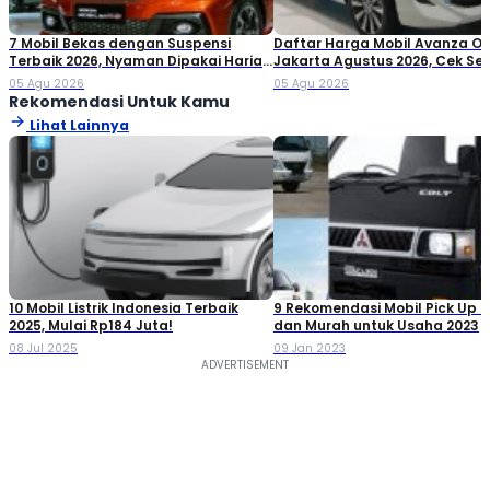
7 Mobil Bekas dengan Suspensi
Daftar Harga Mobil Avanza O
Terbaik 2026, Nyaman Dipakai Harian
Jakarta Agustus 2026, Cek S
hingga Perjalanan Jauh
Variannya!
05 Agu 2026
05 Agu 2026
Rekomendasi Untuk Kamu
Lihat Lainnya
10 Mobil Listrik Indonesia Terbaik
9 Rekomendasi Mobil Pick Up T
2025, Mulai Rp184 Juta!
dan Murah untuk Usaha 2023
08 Jul 2025
09 Jan 2023