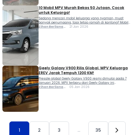
10 Mobil MPV Murah Bekas 50 Jutaan, Cocok
untuk Keluarga!
Sedang mencari mobil keluarga yang nyaman, muat
banyak penumpang, tapi tetap ramah di kantong? Mobil
MPV bekas 50 jutaan bisa menjadi pilihan tepat. Selain
Zihan Berliana
21 Jan 2026
kapasitas kabin yang luas dan kursi yang nyaman, MPV
Ram Ghani
juga biasanya memiliki ruang bagasi yang cukup untuk
membawa barang-barang selama perjalanan,
membuatnya ideal untuk mudik atau liburan keluarga. Di
artikel ini, […]
Geely Galaxy V900 Rilis Global, MPV Keluarga
EREV Jarak Tempuh 1200 KM!
Presale global Geely Galaxy V900 resmi dimulai pada 7
Januari 2026. MPV terbaru dari Geely Galaxy ini
diposisikan sebagai model flagship berteknologi Extended
Zihan Berliana
05 Jan 2026
Range Electric Vehicle (EREV) yang dirancang untuk
Ram Ghani
kebutuhan keluarga modern dengan keunggulan utama
berupa jarak tempuh gabungan hingga 1.200 km.
Kehadiran Galaxy V900 menandai langkah Geely dalam
memperluas lini kendaraan elektrifikasi di […]
1
2
3
…
35