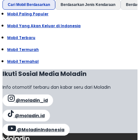
Cari Mobil Berdasarkan
Berdasarkan Jenis Kendaraan
Berdas
Mobil Paling Populer
Mobil Yang Akan Keluar di Indonesia
Mobil Terbaru
Mobil Termurah
Mobil Termahal
Ikuti Sosial Media Moladin
Info otomotif terbaru dan kabar seru dari Moladin
@moladin_id
@moladin.id
@MoladinIndonesia