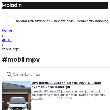
Skip
to
content
Semua Artikel
Panduan & Review
Servis & Perawatan
Financing,
Home
/
Artikel
/
mobil mpv
#mobil mpv
MPV Bekas 90 Jutaan Terbaik 2026, 5 Pilihan
Nyaman untuk Keluarga
Memilih MPV bekas 90 jutaan sering menjadi solusi bagi
keluarga yang membutuhkan mobil nyaman tanpa harus
mengeluarkan dana besar. Dengan budget di bawah
Narulita
02 Jul 2026
Rp100 juta, kamu masih bisa mendapatkan mobil
Azzahra
berkapasitas tujuh hingga delapan penumpang yang
Misbakh
terkenal bandel, nyaman, dan biaya perawatannya relatif