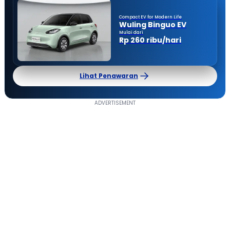
Compact EV for Modern Life
Wuling Binguo EV
Mulai dari
Rp 260 ribu/hari
Lihat Penawaran