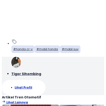
honda cr-v
mobil honda
mobil suv
Tigor Sihombing
Lihat Profil
Artikel Tren Otomotif
Lihat Lainnya