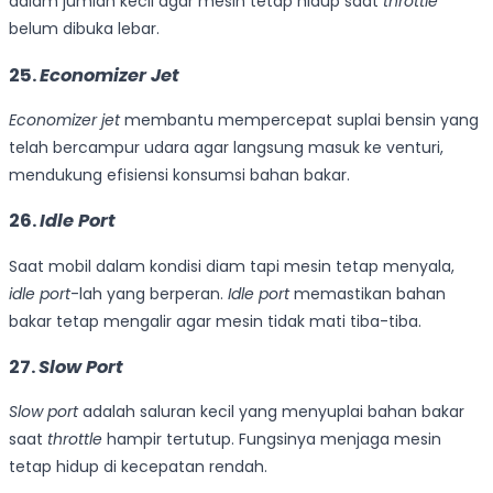
dalam jumlah kecil agar mesin tetap hidup saat
throttle
belum dibuka lebar.
25.
Economizer Jet
Economizer jet
membantu mempercepat suplai bensin yang
telah bercampur udara agar langsung masuk ke venturi,
mendukung efisiensi konsumsi bahan bakar.
26.
Idle Port
Saat mobil dalam kondisi diam tapi mesin tetap menyala,
idle port
-lah yang berperan.
Idle port
memastikan bahan
bakar tetap mengalir agar mesin tidak mati tiba-tiba.
27.
Slow Port
Slow port
adalah saluran kecil yang menyuplai bahan bakar
saat
throttle
hampir tertutup. Fungsinya menjaga mesin
tetap hidup di kecepatan rendah.