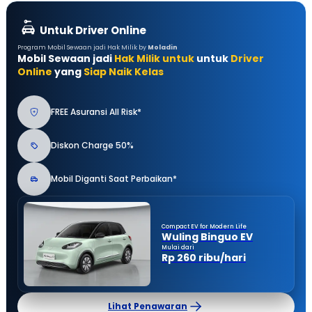
Untuk Driver Online
Program Mobil Sewaan jadi Hak Milik by
Moladin
Mobil Sewaan jadi
Hak Milik untuk
untuk
Driver
Online
yang
Siap Naik Kelas
FREE Asuransi All Risk*
Diskon Charge 50%
Mobil Diganti Saat Perbaikan*
Compact EV for Modern Life
Wuling Binguo EV
Mulai dari
Rp 260 ribu/hari
Lihat Penawaran