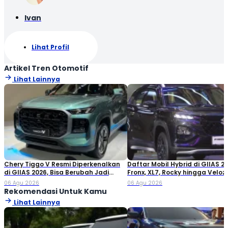
Ivan
Lihat Profil
Artikel Tren Otomotif
Lihat Lainnya
Chery Tiggo V Resmi Diperkenalkan
Daftar Mobil Hybrid di GIIAS 20
di GIIAS 2026, Bisa Berubah Jadi
Fronx, XL7, Rocky hingga Veloz!
Double Cabin
06 Agu 2026
06 Agu 2026
Rekomendasi Untuk Kamu
Lihat Lainnya