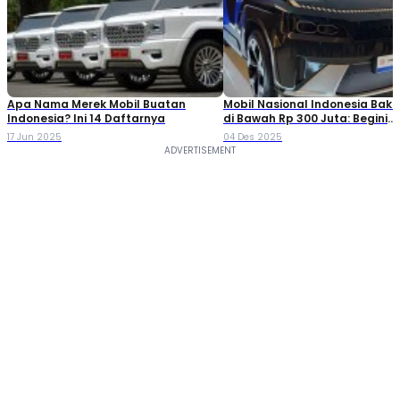
Apa Nama Merek Mobil Buatan
Mobil Nasional Indonesia Bakal
Indonesia? Ini 14 Daftarnya
di Bawah Rp 300 Juta: Begini
Detailnya!
17 Jun 2025
04 Des 2025