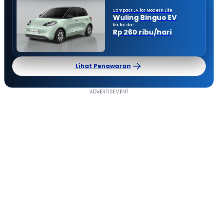
Compact EV for Modern Life
Wuling Binguo EV
Mulai dari
Rp 260 ribu/hari
Lihat Penawaran