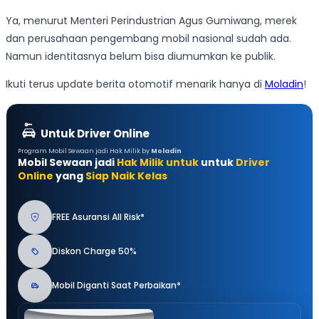
Ya, menurut Menteri Perindustrian Agus Gumiwang, merek
dan perusahaan pengembang mobil nasional sudah ada.
Namun identitasnya belum bisa diumumkan ke publik.
Ikuti terus update berita otomotif menarik hanya di
Moladin
!
Untuk Driver Online
Program Mobil Sewaan jadi Hak Milik by
Moladin
Mobil Sewaan jadi
Hak Milik untuk
untuk
Driver
Online
yang
Siap Naik Kelas
FREE Asuransi All Risk*
Diskon Charge 50%
Mobil Diganti Saat Perbaikan*