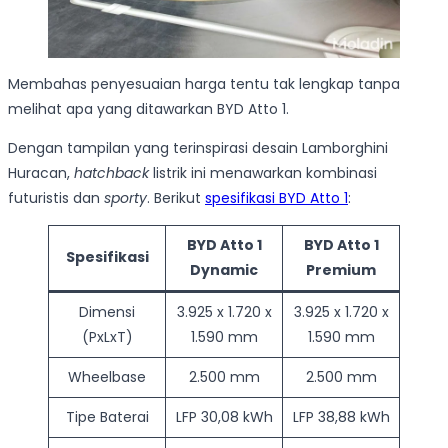
Membahas penyesuaian harga tentu tak lengkap tanpa
melihat apa yang ditawarkan BYD Atto 1.
Dengan tampilan yang terinspirasi desain Lamborghini
Huracan,
hatchback
listrik ini menawarkan kombinasi
futuristis dan
sporty
. Berikut
spesifikasi BYD Atto 1
:
BYD Atto 1
BYD Atto 1
Spesifikasi
Dynamic
Premium
Dimensi
3.925 x 1.720 x
3.925 x 1.720 x
(PxLxT)
1.590 mm
1.590 mm
Wheelbase
2.500 mm
2.500 mm
Tipe Baterai
LFP 30,08 kWh
LFP 38,88 kWh