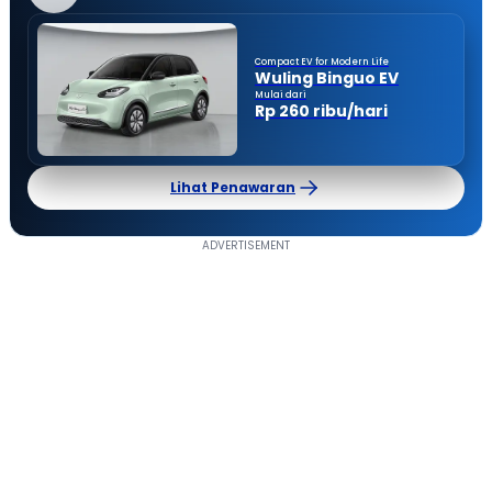
Compact EV for Modern Life
Wuling Binguo EV
Mulai dari
Rp 260 ribu/hari
Lihat Penawaran