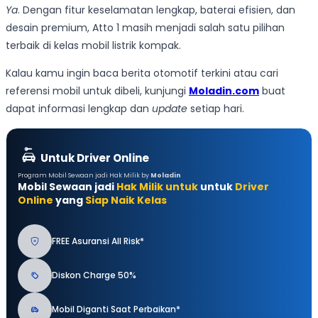
Ya
. Dengan fitur keselamatan lengkap, baterai efisien, dan
desain premium, Atto 1 masih menjadi salah satu pilihan
terbaik di kelas mobil listrik kompak.
Kalau kamu ingin baca berita otomotif terkini atau cari
referensi mobil untuk dibeli, kunjungi
Moladin.com
buat
dapat informasi lengkap dan
update
setiap hari.
Untuk Driver Online
Program Mobil Sewaan jadi Hak Milik by
Moladin
Mobil Sewaan jadi
Hak Milik untuk
untuk
Driver
Online
yang
Siap Naik Kelas
FREE Asuransi All Risk*
Diskon Charge 50%
Mobil Diganti Saat Perbaikan*