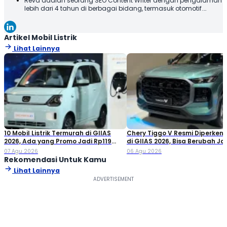
Reva adalah seorang SEO Content Writer dengan pengalaman
lebih dari 4 tahun di berbagai bidang, termasuk otomotif.
Terbiasa membuat konten yang tidak hanya dioptimalkan
sesuai SEO Guideline untuk mesin pencari, tetapi juga
informatif, menarik, dan mudah dipahami oleh pembaca.
Artikel Mobil Listrik
Lihat Lainnya
10 Mobil Listrik Termurah di GIIAS
Chery Tiggo V Resmi Diperken
2026, Ada yang Promo Jadi Rp119
di GIIAS 2026, Bisa Berubah Ja
Jutaan!
Double Cabin
07 Agu 2026
06 Agu 2026
Rekomendasi Untuk Kamu
Lihat Lainnya