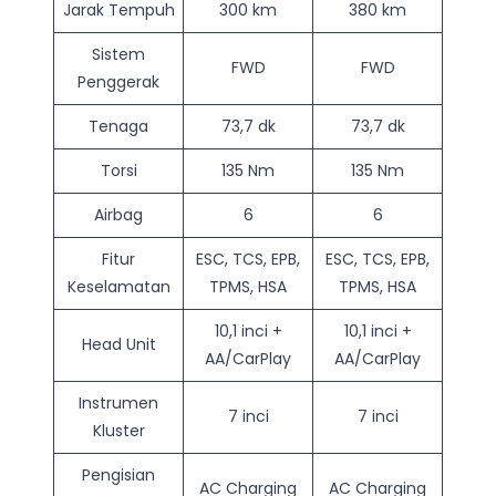
Jarak Tempuh
300 km
380 km
Sistem
FWD
FWD
Penggerak
Tenaga
73,7 dk
73,7 dk
Torsi
135 Nm
135 Nm
Airbag
6
6
Fitur
ESC, TCS, EPB,
ESC, TCS, EPB,
Keselamatan
TPMS, HSA
TPMS, HSA
10,1 inci +
10,1 inci +
Head Unit
AA/CarPlay
AA/CarPlay
Instrumen
7 inci
7 inci
Kluster
Pengisian
AC Charging
AC Charging