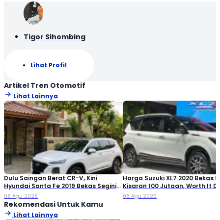
Tigor Sihombing
Lihat Profil
Artikel Tren Otomotif
Lihat Lainnya
Dulu Saingan Berat CR-V, Kini
Harga Suzuki XL7 2020 Bekas Ki
Hyundai Santa Fe 2019 Bekas Segini
Kisaran 100 Jutaan, Worth It Di
Harganya
08 Agu 2026
08 Agu 2026
Rekomendasi Untuk Kamu
Lihat Lainnya