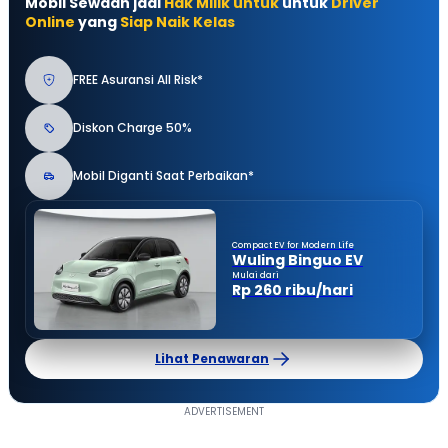
Mobil Sewaan jadi
Hak Milik untuk
untuk
Driver
Online
yang
Siap Naik Kelas
FREE Asuransi All Risk*
Diskon Charge 50%
Mobil Diganti Saat Perbaikan*
Compact EV for Modern Life
Wuling Binguo EV
Mulai dari
Rp 260 ribu/hari
Lihat Penawaran