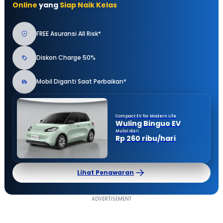
Online
yang
Siap Naik Kelas
FREE Asuransi All Risk*
Diskon Charge 50%
Mobil Diganti Saat Perbaikan*
Compact EV for Modern Life
Wuling Binguo EV
Mulai dari
Rp 260 ribu/hari
Lihat Penawaran