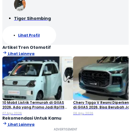
Tigor Sihombing
Lihat Profil
Artikel Tren Otomotif
Lihat Lainnya
10 Mobil Listrik Termurah di GIIAS
Chery Tiggo V Resmi Diperken
2026, Ada yang Promo Jadi Rp119
di GIIAS 2026, Bisa Berubah Ja
Jutaan!
Double Cabin
07 Agu 2026
06 Agu 2026
Rekomendasi Untuk Kamu
Lihat Lainnya