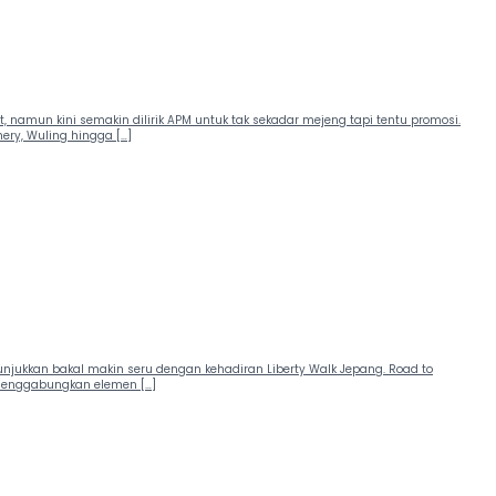
t, namun kini semakin dilirik APM untuk tak sekadar mejeng tapi tentu promosi.
ery, Wuling hingga […]
tunjukkan bakal makin seru dengan kehadiran Liberty Walk Jepang. Road to
ap menggabungkan elemen […]