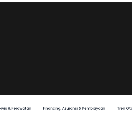
ervis & Perawatan
Financing, Asuransi & Pembiayaan
Tren Ot