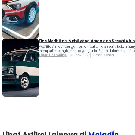
Tips Modifikasi Mobil yang Aman dan Sesuai Atu
Modifikasi mobil dengan penambahan aksesoris bukan hany
mempertimbangkan risiko yang ada. Salah dalam memilih akse
Tigor Sihombing
05 Nov 2024
2 menit baca
Lihat Artikel Lainnya di
Moladin