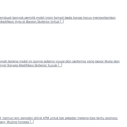
, membuat banyak pemilik mobil ingin tampil beda tanpa harus mengorbankan
odifikasi Ayla di Bagian Eksterior Untuk […]
minati karena mobil ini punya potensi visual dan performa yang besar Mulai dari
! Konsep Modifikasi Eksterior Suzuki […]
t, namun kini semakin dilirik APM untuk tak sekadar mejeng tapi tentu promosi.
ery, Wuling hingga […]