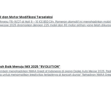
 dan Motor Modifikasi Terseleksi
inggu (15-16/2) di Hall 9 – 10 ICE BSD City. Pameran otomotif ini menghadirkan mo
 Showcase 2025 diramaikan dengan 225 mobil dan 80 motor pilihan yang telah dikurasi
ah Baik Menuju IMX 2025 “8VOLUTION”
embali menghadirkan NMAA Great of Indonesia di ajang Osaka Auto Messe 2025. Pada 
a untuk menampilkan kreativitas terbaiknya di kancah dunia! “Kehadiran NMAA Great