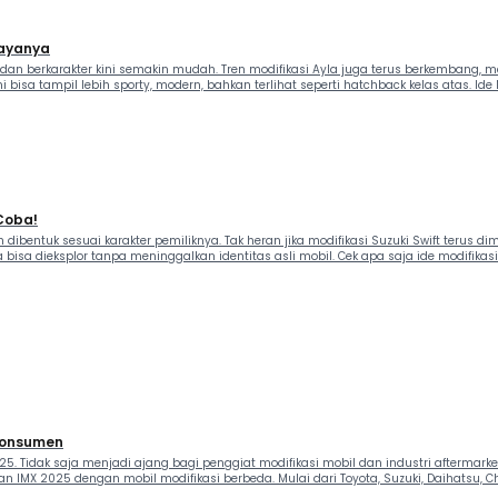
iayanya
r dan berkarakter kini semakin mudah. Tren modifikasi Ayla juga terus berkembang
bisa tampil lebih sporty, modern, bahkan terlihat seperti hatchback kelas atas. Ide M
 Coba!
bentuk sesuai karakter pemiliknya. Tak heran jika modifikasi Suzuki Swift terus di
 dieksplor tanpa meninggalkan identitas asli mobil. Cek apa saja ide modifikasinya
 Konsumen
25. Tidak saja menjadi ajang bagi penggiat modifikasi mobil dan industri aftermarke
MX 2025 dengan mobil modifikasi berbeda. Mulai dari Toyota, Suzuki, Daihatsu, Ch