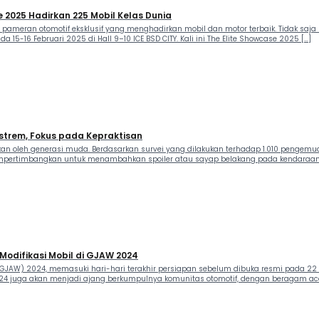
 2025 Hadirkan 225 Mobil Kelas Dunia
 pameran otomotif eksklusif yang menghadirkan mobil dan motor terbaik. Tidak saja 
a 15-16 Februari 2025 di Hall 9–10 ICE BSD CITY. Kali ini The Elite Showcase 2025 […]
kstrem, Fokus pada Kepraktisan
lkan oleh generasi muda. Berdasarkan survei yang dilakukan terhadap 1.010 penge
empertimbangkan untuk menambahkan spoiler atau sayap belakang pada kendaraan me
odifikasi Mobil di GJAW 2024
 (GJAW) 2024, memasuki hari-hari terakhir persiapan sebelum dibuka resmi pada 22
024 juga akan menjadi ajang berkumpulnya komunitas otomotif, dengan beragam aca