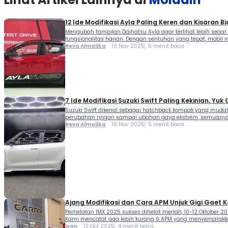
12 Ide Modifikasi Ayla Paling Keren dan Kisaran B
Mengubah tampilan Daihatsu Ayla agar terlihat lebih sega
fungsionalitas harian. Dengan sentuhan yang tepat, mobil ini 
Reva Almalika
19 Nov 2025
6 menit baca
7 Ide Modifikasi Suzuki Swift Paling Kekinian, Yuk
Suzuki Swift dikenal sebagai hatchback kompak yang mudah di
perubahan ringan sampai ubahan gaya ekstrem, semuanya bisa
Reva Almalika
18 Nov 2025
5 menit baca
Ajang Modifikasi dan Cara APM Unjuk Gigi Gaet
Perhelatan IMX 2025 sukses dihelat meriah, 10-12 Oktober 20
Kami mencatat ada lebih kurang 6 APM yang menyemarakkan I
Ivan
12 Oct 2025
4 menit baca