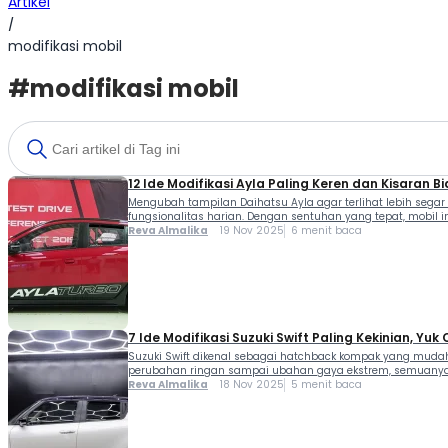
Artikel
/
modifikasi mobil
#modifikasi mobil
12 Ide Modifikasi Ayla Paling Keren dan Kisaran B
Mengubah tampilan Daihatsu Ayla agar terlihat lebih sega
fungsionalitas harian. Dengan sentuhan yang tepat, mobil ini 
Reva Almalika
19 Nov 2025
6 menit baca
7 Ide Modifikasi Suzuki Swift Paling Kekinian, Yuk
Suzuki Swift dikenal sebagai hatchback kompak yang mudah di
perubahan ringan sampai ubahan gaya ekstrem, semuanya bisa
Reva Almalika
18 Nov 2025
5 menit baca