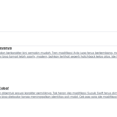
iayanya
r dan berkarakter kini semakin mudah. Tren modifikasi Ayla juga terus berkembang
bisa tampil lebih sporty, modern, bahkan terlihat seperti hatchback kelas atas. Ide M
 Coba!
bentuk sesuai karakter pemiliknya. Tak heran jika modifikasi Suzuki Swift terus di
 dieksplor tanpa meninggalkan identitas asli mobil. Cek apa saja ide modifikasinya