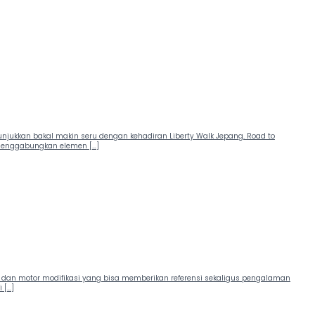
tunjukkan bakal makin seru dengan kehadiran Liberty Walk Jepang. Road to
ap menggabungkan elemen […]
bil dan motor modifikasi yang bisa memberikan referensi sekaligus pengalaman
 […]