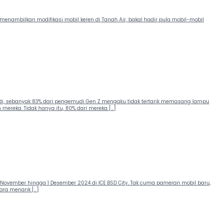
menambilkan modifikasi mobil keren di Tanah Air, bakal hadir pula mobil-mobil
mudi, sebanyak 83% dari pengemudi Gen Z mengaku tidak tertarik memasang lampu
reka. Tidak hanya itu, 80% dari mereka […]
 November hingga 1 Desember 2024 di ICE BSD City. Tak cuma pameran mobil baru,
ra menarik […]