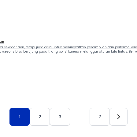
ran
a sekadar tren, tetapi juga cara untuk meningkatkan penampilan dan performa ke
soris bisa berujung pada tilang polisi karena melanggar aturan lalu lintas. Berik
1
2
3
…
7