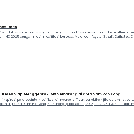
 Konsumen
25. Tidak saja menjadi ajang bagi penggiat modifikasi mobil dan industri aftermarke
MX 2025 dengan mobil modifikasi berbeda. Mulai dari Toyota, Suzuki, Daihatsu, Ch
si Keren Siap Menggebrak IMX Semarang di area Sam Poo Kong
pirasi para pecinta modifikasi di Indonesia. Tidak berlebihan jika dalam list per
on akan digelar di Sam Poo Kong, Semarang, pada Sabtu, 26 April 2025. Event ini si