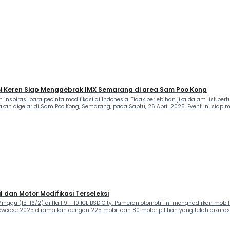
si Keren Siap Menggebrak IMX Semarang di area Sam Poo Kong
pirasi para pecinta modifikasi di Indonesia. Tidak berlebihan jika dalam list per
on akan digelar di Sam Poo Kong, Semarang, pada Sabtu, 26 April 2025. Event ini si
 dan Motor Modifikasi Terseleksi
inggu (15-16/2) di Hall 9 – 10 ICE BSD City. Pameran otomotif ini menghadirkan mo
 Showcase 2025 diramaikan dengan 225 mobil dan 80 motor pilihan yang telah dikurasi