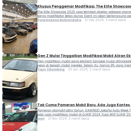
Khusus Penggemar Modifikasi, The Elite Showcase
The Elite Showcase 2025 siap kembali digelar sebagai ajang
karya modifikator kelas dunia. Event ini akan berlangsung pad
Purwandana Budyandaka
07 Feb 2025
3 menit baca
Gen Z Mulai Tinggalkan Modifikasi Mobil Aliran E
Tren modifikasi mobil gaya ekstrem tampak mulai ditingga
neon di bawah mobil mereka. Selain itu, hanya 9% yang m
Tigor Sihombing
03 Jan 2025
2 menit baca
Tak Cuma Pameran Mobil Baru, Ada Juga Kontes M
Pameran otomotif akhir tahun, GAIKINDO Jakarta Auto Week
ada juga modifikasi mobil di GJAW 2024. Yups MUF GJAW 2
Ivan
21 Nov 2024
2 menit baca