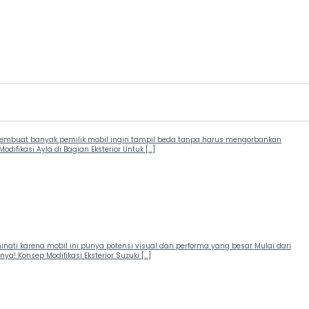
, membuat banyak pemilik mobil ingin tampil beda tanpa harus mengorbankan
odifikasi Ayla di Bagian Eksterior Untuk […]
minati karena mobil ini punya potensi visual dan performa yang besar Mulai dari
! Konsep Modifikasi Eksterior Suzuki […]