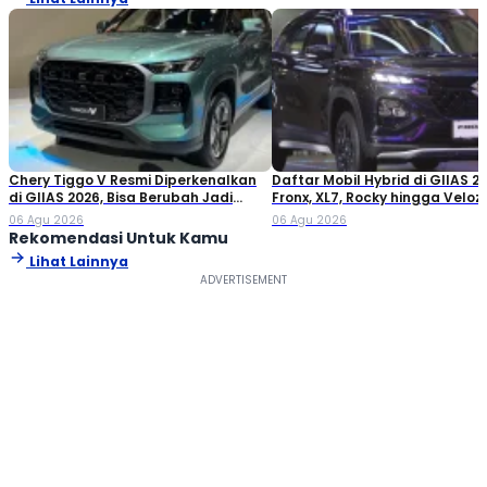
Chery Tiggo V Resmi Diperkenalkan
Daftar Mobil Hybrid di GIIAS 20
di GIIAS 2026, Bisa Berubah Jadi
Fronx, XL7, Rocky hingga Veloz!
Double Cabin
06 Agu 2026
06 Agu 2026
Rekomendasi Untuk Kamu
Lihat Lainnya