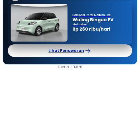
Compact EV for Modern Life
Wuling Binguo EV
Mulai dari
Rp 260 ribu/hari
Lihat Penawaran