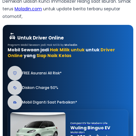
Demikian ulasan Kunci Immobilizer Hilang saat liburan. Simak
terus
Moladin.com
untuk update berita terbaru seputar
otomotif,
Untuk Driver Online
Program Mobil Sewaan jadi Hak Milik by
Moladin
Mobil Sewaan jadi
Hak Milik untuk
untuk
Driver
Online
yang
Siap Naik Kelas
FREE Asuransi All Risk*
Diskon Charge 50%
Mobil Diganti Saat Perbaikan*
Compact EV for Modern Life
Wuling Binguo EV
Mulai dari