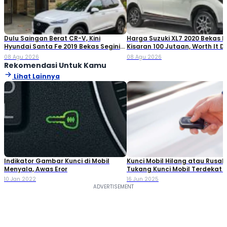
Dulu Saingan Berat CR-V, Kini
Harga Suzuki XL7 2020 Bekas Ki
Hyundai Santa Fe 2019 Bekas Segini
Kisaran 100 Jutaan, Worth It Di
Harganya
08 Agu 2026
08 Agu 2026
Rekomendasi Untuk Kamu
Lihat Lainnya
Indikator Gambar Kunci di Mobil
Kunci Mobil Hilang atau Rusak? 
Menyala, Awas Eror
Tukang Kunci Mobil Terdekat d
Jakarta
10 Jan 2022
16 Jun 2025