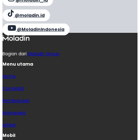
@moladin.id
@MoladinIndonesia
Bagian dari
Moladin Group
Menu utama
Home
Cari Mobil
Pembiayaan
MoInspeksi
Artikel
Mobil