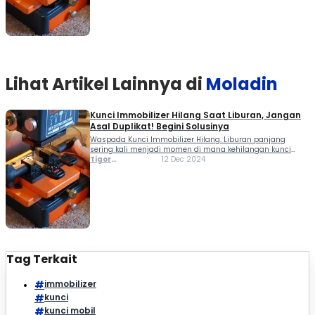
penting, terutama di situasi mendesak. Kunci immobilizer
adalah teknologi yang menggunakan sinyal radio untuk
[…]
Lihat Artikel Lainnya di
Moladin
Kunci Immobilizer Hilang Saat Liburan, Jangan
Asal Duplikat! Begini Solusinya
Waspada Kunci Immobilizer Hilang. Liburan panjang
sering kali menjadi momen di mana kehilangan kunci
mobil bisa menjadi masalah besar. Apalagi jika mobilmu
Tigor
12 Dec 2024
menggunakan kunci immobilizer yang terkenal memiliki
Sihombing
sistem keamanan canggih. Karena itu, memahami cara
aman membuat duplikat kunci immobilizer sangat
penting, terutama di situasi mendesak. Kunci immobilizer
adalah teknologi yang menggunakan sinyal radio untuk
[…]
Tag Terkait
immobilizer
kunci
kunci mobil