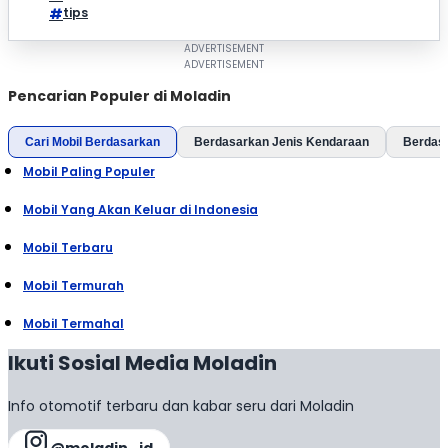
tips
Pencarian Populer di Moladin
Cari Mobil Berdasarkan
Berdasarkan Jenis Kendaraan
Berdas
Mobil Paling Populer
Mobil Yang Akan Keluar di Indonesia
Mobil Terbaru
Mobil Termurah
Mobil Termahal
Ikuti Sosial Media Moladin
Info otomotif terbaru dan kabar seru dari Moladin
@moladin_id