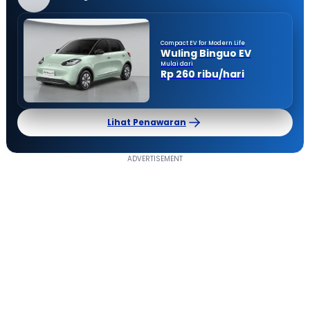
Compact EV for Modern Life
Wuling Binguo EV
Mulai dari
Rp 260 ribu/hari
Lihat Penawaran