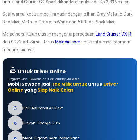
untuk land Cruiser GR Sport dibanderol mulai dari Rp 2,396 miliar.
Soal warna, kedua mobil ini hadir dengan pilhan Gray Metallic, Dark
Red Mica Metallic, Precious White dan Attitude Black Mica.
Moladiners, itulah ulasan mengenai perbedaan
Land Cruiser VX-R
dan GR Sport. Simak terus
Moladin.com
untuk informasi otomotif
menarik lainnya.
Untuk Driver Online
Program Mobil Sewaan jadi Hak Milik by
Moladin
Mobil Sewaan jadi
Hak Milik untuk
untuk
Driver
Online
yang
Siap Naik Kelas
FREE Asuransi All Risk*
Diskon Charge 50%
Mobil Diganti Saat Perbaikan*