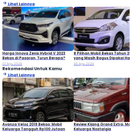
Lihat Lainnya
Harga Innova Zenix Hybrid V 2023
8 Pilihan Mobil Bekas Tahun 20
Bekas di Pasaran, Turun Berapa?
yang Masih Bagus Dipakai Hari
2026
07 Agu 2026
06 Agu 2026
Rekomendasi Untuk Kamu
Lihat Lainnya
Avanza Veloz 2019 Bekas: Mobil
Review Kijang Grand Extra, Mob
Keluarga Tangguh Rp100 Jutaan
Keluarga Nostalgia