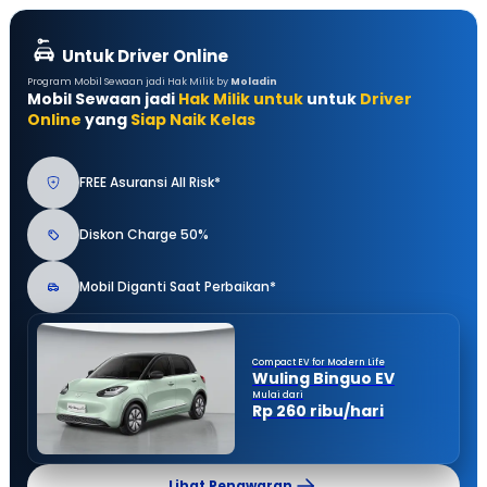
Untuk Driver Online
Program Mobil Sewaan jadi Hak Milik by
Moladin
Mobil Sewaan jadi
Hak Milik untuk
untuk
Driver
Online
yang
Siap Naik Kelas
FREE Asuransi All Risk*
Diskon Charge 50%
Mobil Diganti Saat Perbaikan*
Compact EV for Modern Life
Wuling Binguo EV
Mulai dari
Rp 260 ribu/hari
Lihat Penawaran