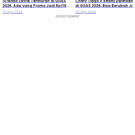
10 Mobil Listrik Termurah di GIIAS
Chery Tiggo V Resmi Diperken
2026, Ada yang Promo Jadi Rp119
di GIIAS 2026, Bisa Berubah Ja
Jutaan!
Double Cabin
07 Agu 2026
06 Agu 2026