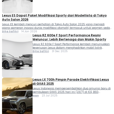
Berdasarkan hasil pencarian listing online per Februari […]
Lexus ES Dapat Paket Modifikasi Sporty dari Modellista di Tokyo
Auto Salon 2026
Lexus ES kembali mencuri perhatian di Tokyo Auto Salon 2025 yang menjadi
ajang pameran inovasi dunia modifikasi otomotif, termasuk untuk segmen sedan
premium. Salah satu yang paling menyita perhatian adalah kehadiran paket
Dita Safitri
14 Jan 2026
body kit sporty untuk Lexus ES dari Modellista, produsen aksesori resmi di bawah
Lexus RZ 600e F Sport Performance Resmi
naungan Toyota Group. Melalui paket modifikasi ini, Lexus ES yang […]
Meluncur: Lebih Bertenaga dan Makin Sporty
Lexus RZ 600e F Sport Performance kembali menunjukkan
keseriusan Lexus dalam menghadirkan mobil listrik
premium berperforma tinggi. Model edisi spesial yang
Dita Safitri
31 Dec 2025
dikembangkan dari RZ 550e F Sport ini hadir dengan
tenaga lebih besar, desain lebih agresif, serta berbagai
peningkatan teknologi yang membuatnya semakin
menarik bagi pecinta mobil listrik berperforma. Lexus RZ
600e F Sport Performance […]
Lexus LX 700h Pimpin Parade Elektrifikasi Lexus
di GIIAS 2025
Lexus Indonesia mempersembahkan dua amunisi baru di
pembukaan GIIAS 2025 hari ini (23/7) di ICE, BSD,
Tangerang. Pada event yang sedianya dibuka umum 24
Ivan
23 Jul 2025
July – 3 Agustus 2025 Lexus Indonesia resmi
menghadirkan Lexus LX 700h dan Lexus LC 500h.
Sinyalemen kehadiran dua model baru tersebut sudah
diumbar Lexus sejak beberapa hari lalu via sosial […]