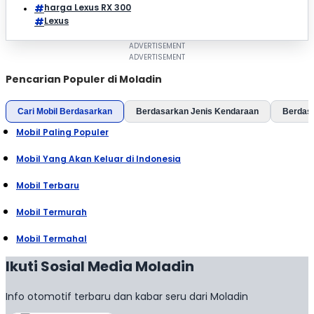
harga Lexus RX 300
Lexus
Pencarian Populer di Moladin
Cari Mobil Berdasarkan
Berdasarkan Jenis Kendaraan
Berdas
Mobil Paling Populer
Mobil Yang Akan Keluar di Indonesia
Mobil Terbaru
Mobil Termurah
Mobil Termahal
Ikuti Sosial Media Moladin
Info otomotif terbaru dan kabar seru dari Moladin