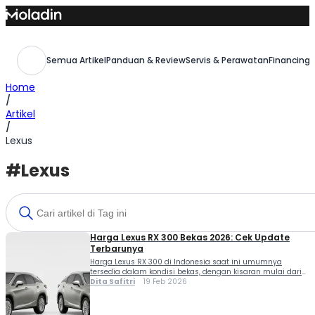
Skip
to
content
Semua Artikel
Panduan & Review
Servis & Perawatan
Financing,
Home
/
Artikel
/
Lexus
#Lexus
Harga Lexus RX 300 Bekas 2026: Cek Update
Terbarunya
Harga Lexus RX 300 di Indonesia saat ini umumnya
tersedia dalam kondisi bekas, dengan kisaran mulai dari
Rp569 juta hingga Rp900 jutaan ke atas. Nominal
Dita Safitri
19 Feb 2026
tersebut bergantung pada beberapa faktor penting seperti
tahun perakitan (NIK), varian (Luxury atau F Sport), kondisi
kendaraan, jarak tempuh (KM), serta lokasi penjualan.