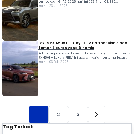
pembukaan GIIAS 2025 hari ini (23/7) di ICE, BSD,
Tangerang. Pada event yang sedianya dibuka umum 24
Ivan
23 Jul 2025
July – 3 Agustus 2025 Lexus Indonesia resmi
menghadirkan Lexus LX 700h dan Lexus LC 500h.
Sinyalemen kehadiran dua model baru tersebut sudah
diumbar Lexus sejak beberapa hari lalu via sosial […]
Lexus RX 450h+ Luxury PHEV Partner Bisnis dan
Teman Liburan yang Dinamis
Bukan tanpa alasan Lexus Indonesia menghadirkan Lexus
RX 450h+ Luxury PHEV. Ini adalah varian pertama Lexus
berjantung PHEV yang tidak sekadar menghadirkan desain
Ivan
03 Feb 2025
berkelas, namun juga memberikan kenikmatan
berkendara tanpa kompromi dalam segala kondisi. Hal
pertama yang bikin puas mata tentu saja dari desain bodi
Lexus RX 450h+ Luxury yang mewah. Terlebih model ini
juga […]
1
2
3
Tag Terkait