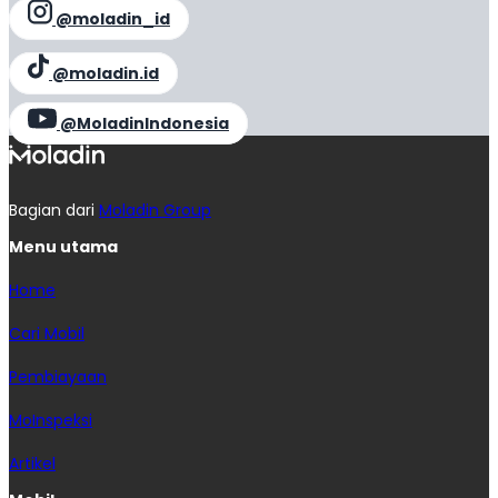
@moladin_id
@moladin.id
@MoladinIndonesia
Bagian dari
Moladin Group
Menu utama
Home
Cari Mobil
Pembiayaan
MoInspeksi
Artikel