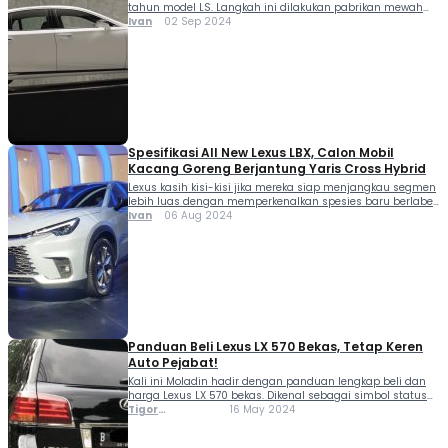
tahun model LS. Langkah ini dilakukan pabrikan mewah
Jepang tersebut untuk memperingati hari jadi Lexus LS
Ivan
02 Sep 2024
yang ke-35 tahun. Yups Lexus menciptakan kembali iklan
Balance yang ikonik yang menampilkan LS untuk
merayakan ulang tahunnya, kini dengan lebih banyak
kaca Tahun ini menandai ulang tahun ke-35 Lexus, […]
Spesifikasi All New Lexus LBX, Calon Mobil
Kacang Goreng Berjantung Yaris Cross Hybrid
Lexus kasih kisi-kisi jika mereka siap menjangkau segmen
lebih luas dengan memperkenalkan spesies baru berlabel
LBX. Dengan pendekatan berbeda dan sederet potensi
Ivan
06 Aug 2024
yang dimiliki, kita bedah spesifikasi All New Lexus LBX. All
new Lexus LBX adalah mobil terkecil yang pernah dibuat
Lexus. Model kompak ini siap menjadi terobosan baru di
pasar mobil Small Luxury. Diklaim […]
Panduan Beli Lexus LX 570 Bekas, Tetap Keren
Auto Pejabat!
Kali ini Moladin hadir dengan panduan lengkap beli dan
harga Lexus LX 570 bekas. Dikenal sebagai simbol status
dan kemewahan, Lexus LX 570 menawarkan kombinasi
Tigor
16 May 2024
performa dan fitur premium yang menjadi incaran para
Sihombing
auto pejabat. Dengan layanan purna jual yang ada dan