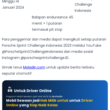
Minggu 14
Challenge
Januari 2024
Indonesia
Balapan enduraance 45
menit + 1 putaran
termasuk pit stop
Para penggemar dan media dapat mengikuti setiap putaran
Porsche Sprint Challenge Indonesia 2023 melalui YouTube
@PorscheSprintChallengeIndonesia dan media sosial
Instagram @porschesprintchallenge.ID.
Simak terus
Moladin.com
untuk update berita terbaru
seputar otomotif.
Untuk Driver Online
Program Mobil Sewaan jadi Hak Milik by
Moladin
Mobil Sewaan jadi
Hak Milik untuk
untuk
Driver
Online
yang
Siap Naik Kelas