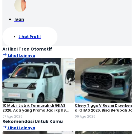
Ivan
Lihat Profil
Artikel Tren Otomotif
Lihat Lainnya
10 Mobil Listrik Termurah di GIIAS
Chery Tiggo V Resmi Diperken
2026, Ada yang Promo Jadi Rp119
di GIIAS 2026, Bisa Berubah Ja
Jutaan!
Double Cabin
07 Agu 2026
06 Agu 2026
Rekomendasi Untuk Kamu
Lihat Lainnya