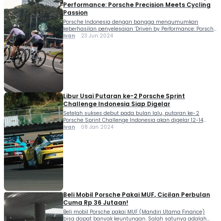
Performance: Porsche Precision Meets Cycling
Passion
Porsche Indonesia dengan bangga mengumumkan
keberhasilan penyelesaian ‘Driven by Performance: Porsche
Precision Meets Cycling Passion’, Sabtu (22/6). Ini
Ivan
23 Jun 2024
merupakan sebuah inisiatif dalam bersepeda yang
dirancang untuk mempromosikan nol emisi karbon. Lebih
dari 50 pesepeda dari berbagai komunitas sepeda
berkumpul untuk berpartisipasi dalam gowes sejauh 40
km, mewujudkan semangat performa yang sporty dan
bebas emisi. Porsche […]
Libur Usai Putaran ke-2 Porsche Sprint
Challenge Indonesia Siap Digelar
Setelah sukses debut pada bulan lalu, putaran ke-2
Porsche Sprint Challenge Indonesia akan digelar 12-14
Januari 2024 di Pertamina Mandalika International Circuit,
Ivan
08 Jan 2024
Lombok, Nusa Tenggara Barat. Pembalap dan tim
memanfaatkan musim liburan untuk memulihkan tenaga,
bersantai, atau bahkan melatih keterampilan...
Beli Mobil Porsche Pakai MUF, Cicilan Perbulan
Cuma Rp 36 Jutaan!
Beli mobil Porsche pakai MUF (Mandiri Utama Finance)
bisa dapat banyak keuntungan. Salah satunya adalah