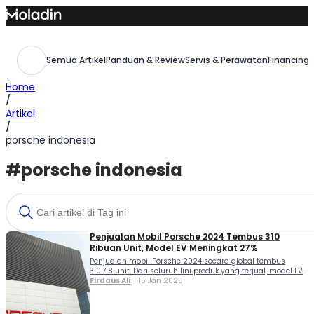
Skip
to
content
Semua Artikel
Panduan & Review
Servis & Perawatan
Financing,
Home
/
Artikel
/
porsche indonesia
#porsche indonesia
Penjualan Mobil Porsche 2024 Tembus 310
Ribuan Unit, Model EV Meningkat 27%
Penjualan mobil Porsche 2024 secara global tembus
310.718 unit. Dari seluruh lini produk yang terjual, model EV
mengalami peningkatan dari 22% menjadi 27%. Selama
Firdaus Ali
15 Jan 2025
tahun 2024, di Eropa (kecuali Jerman), Porsche
mengirimkan 75.899 unit mobil. Jumlah tersebut delapan
persen lebih banyak dari tahun sebelumnya. Kemudian, di