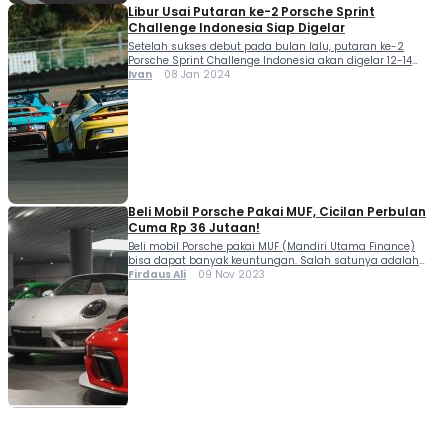
Libur Usai Putaran ke-2 Porsche Sprint
Challenge Indonesia Siap Digelar
Setelah sukses debut pada bulan lalu, putaran ke-2
Porsche Sprint Challenge Indonesia akan digelar 12-14
Januari 2024 di Pertamina Mandalika International Circuit,
Ivan
08 Jan 2024
Lombok, Nusa Tenggara Barat. Pembalap dan tim
memanfaatkan musim liburan untuk memulihkan tenaga,
bersantai, atau bahkan melatih keterampilan...
Beli Mobil Porsche Pakai MUF, Cicilan Perbulan
Cuma Rp 36 Jutaan!
Beli mobil Porsche pakai MUF (Mandiri Utama Finance)
bisa dapat banyak keuntungan. Salah satunya adalah
bunga ringan dan cicilan mulai dari Rp 36 jutaan. "Porsche
Firdaus Ali
09 Nov 2023
merupakan merek yang digerakkan oleh mimpi, dan kami
sangat bersemangat untuk memperluas kesempatan
bagi para...