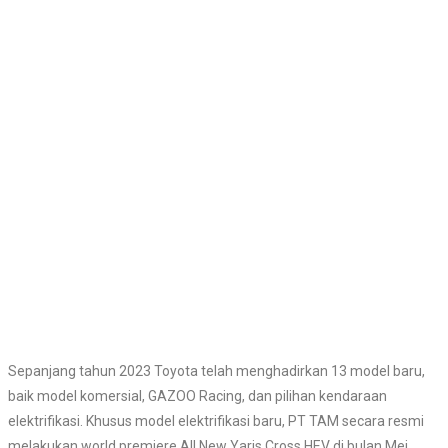
Sepanjang tahun 2023 Toyota telah menghadirkan 13 model baru,
baik model komersial, GAZOO Racing, dan pilihan kendaraan
elektrifikasi. Khusus model elektrifikasi baru, PT TAM secara resmi
melakukan world premiere All New Yaris Cross HEV di bulan Mei.