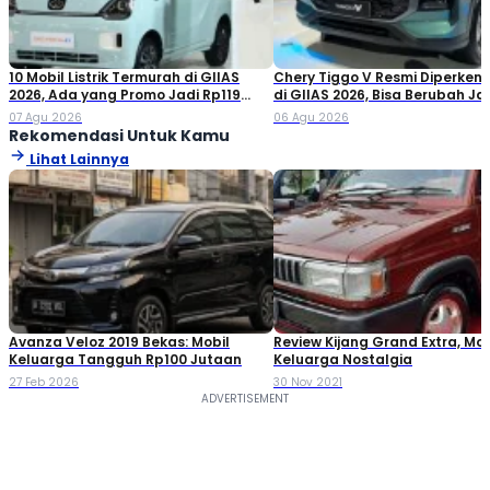
10 Mobil Listrik Termurah di GIIAS
Chery Tiggo V Resmi Diperken
2026, Ada yang Promo Jadi Rp119
di GIIAS 2026, Bisa Berubah Ja
Jutaan!
Double Cabin
07 Agu 2026
06 Agu 2026
Rekomendasi Untuk Kamu
Lihat Lainnya
Avanza Veloz 2019 Bekas: Mobil
Review Kijang Grand Extra, Mob
Keluarga Tangguh Rp100 Jutaan
Keluarga Nostalgia
27 Feb 2026
30 Nov 2021