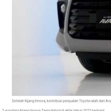
Setelah Kijang Innova, kontribusi penjualan Toyota ialah dari Av
“Launching Kijang Innova Zenix Hybrid di akhir tahun 2022 berhasil