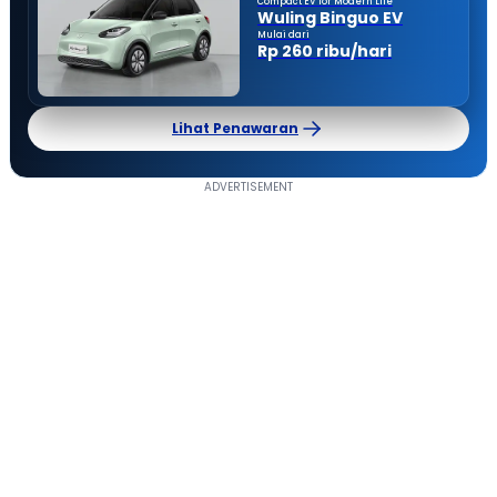
Compact EV for Modern Life
Wuling Binguo EV
Mulai dari
Rp 260 ribu/hari
Lihat Penawaran