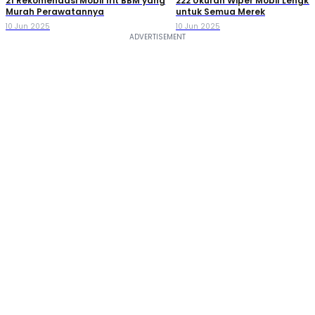
21 Rekomendasi Mobil Irit BBM yang
222 Ukuran Wiper Mobil Lengk
Murah Perawatannya
untuk Semua Merek
10 Jun 2025
10 Jun 2025