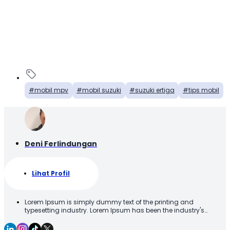
mobil mpv
mobil suzuki
suzuki ertiga
tips mobil
Deni Ferlindungan
Lihat Profil
Lorem Ipsum is simply dummy text of the printing and
typesetting industry. Lorem Ipsum has been the industry's
standard dummy text ever since the 1500s, when an unknown
printer took a galley of type and scrambled it to make a type