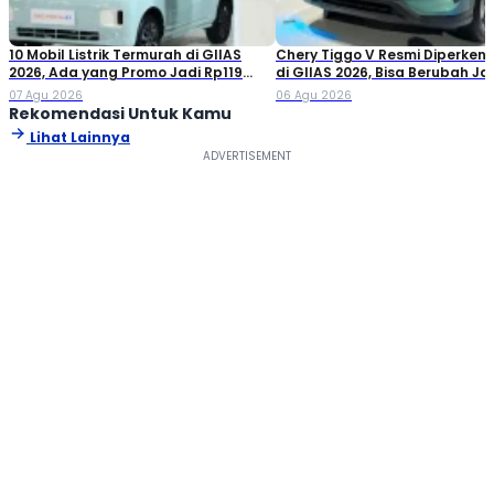
10 Mobil Listrik Termurah di GIIAS
Chery Tiggo V Resmi Diperken
2026, Ada yang Promo Jadi Rp119
di GIIAS 2026, Bisa Berubah Ja
Jutaan!
Double Cabin
07 Agu 2026
06 Agu 2026
Rekomendasi Untuk Kamu
Lihat Lainnya