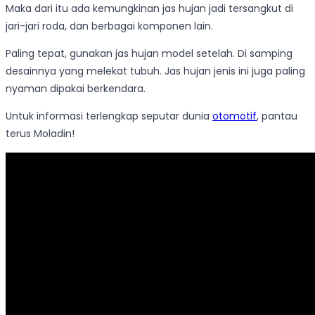
Maka dari itu ada kemungkinan jas hujan jadi tersangkut di
jari-jari roda, dan berbagai komponen lain.
Paling tepat, gunakan jas hujan model setelah. Di samping
desainnya yang melekat tubuh. Jas hujan jenis ini juga paling
nyaman dipakai berkendara.
Untuk informasi terlengkap seputar dunia
otomotif
, pantau
terus Moladin!