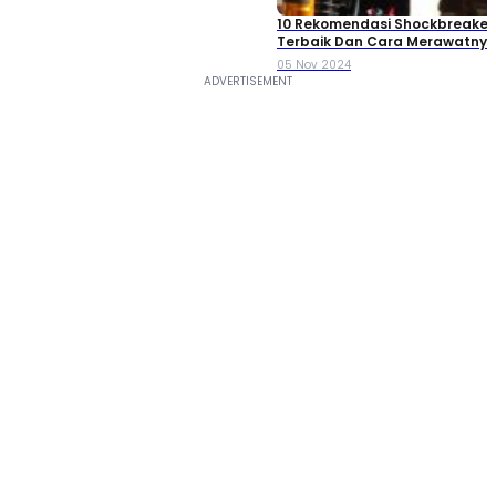
10 Rekomendasi Shockbreaker
Terbaik Dan Cara Merawatnya, 
Mana?
05 Nov 2024