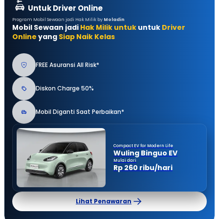
Untuk Driver Online
Program Mobil Sewaan jadi Hak Milik by
Moladin
Mobil Sewaan jadi
Hak Milik untuk
untuk
Driver
Online
yang
Siap Naik Kelas
FREE Asuransi All Risk*
Diskon Charge 50%
Mobil Diganti Saat Perbaikan*
Compact EV for Modern Life
Wuling Binguo EV
Mulai dari
Rp 260 ribu/hari
Lihat Penawaran