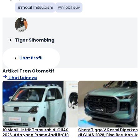
mobil mitsubishi
mobil suv
Tigor Sihombing
Lihat Profil
Artikel Tren Otomotif
Lihat Lainnya
10 Mobil Listrik Termurah di GIIAS
Chery Tiggo V Resmi Diperken
2026, Ada yang Promo Jadi Rp119
di GIIAS 2026, Bisa Berubah Ja
Jutaan!
Double Cabin