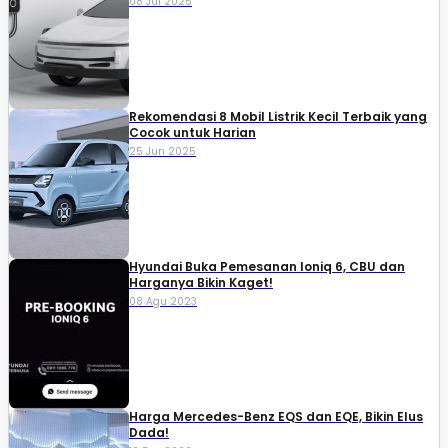
08 Jul 2025
Rekomendasi 8 Mobil Listrik Kecil Terbaik yang
Cocok untuk Harian
25 Jun 2025
Hyundai Buka Pemesanan Ioniq 6, CBU dan
Harganya Bikin Kaget!
08 Agu 2023
Harga Mercedes-Benz EQS dan EQE, Bikin Elus
Dada!