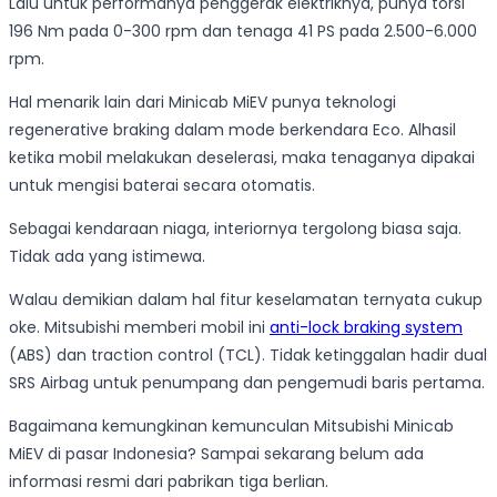
Lalu untuk performanya penggerak elektriknya, punya torsi
196 Nm pada 0-300 rpm dan tenaga 41 PS pada 2.500-6.000
rpm.
Hal menarik lain dari Minicab MiEV punya teknologi
regenerative braking dalam mode berkendara Eco. Alhasil
ketika mobil melakukan deselerasi, maka tenaganya dipakai
untuk mengisi baterai secara otomatis.
Sebagai kendaraan niaga, interiornya tergolong biasa saja.
Tidak ada yang istimewa.
Walau demikian dalam hal fitur keselamatan ternyata cukup
oke. Mitsubishi memberi mobil ini
anti-lock braking system
(ABS) dan traction control (TCL). Tidak ketinggalan hadir dual
SRS Airbag untuk penumpang dan pengemudi baris pertama.
Bagaimana kemungkinan kemunculan Mitsubishi Minicab
MiEV di pasar Indonesia? Sampai sekarang belum ada
informasi resmi dari pabrikan tiga berlian.