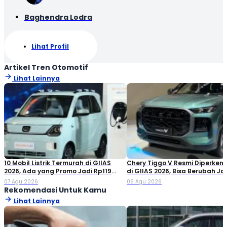
Baghendra Lodra
Lihat Profil
Artikel Tren Otomotif
Lihat Lainnya
10 Mobil Listrik Termurah di GIIAS
Chery Tiggo V Resmi Diperken
2026, Ada yang Promo Jadi Rp119
di GIIAS 2026, Bisa Berubah Ja
Jutaan!
Double Cabin
07 Agu 2026
06 Agu 2026
Rekomendasi Untuk Kamu
Lihat Lainnya