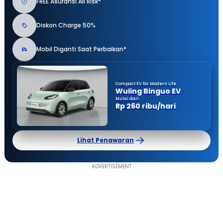
FREE Asuransi All Risk*
Diskon Charge 50%
Mobil Diganti Saat Perbaikan*
Compact EV for Modern Life
Wuling Binguo EV
Mulai dari
Rp 260 ribu/hari
Lihat Penawaran