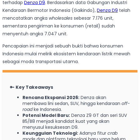
terhadap
Denza D9
. Berdasarkan data Gabungan Industri
Kendaraan Bermotor Indonesia (Gaikindo),
Denza D9
telah
mencatatkan angka
wholesales
sebesar 7.176 unit,
sementara pengiriman ke konsumen (retail) sudah
menyentuh angka 7.047 unit.
Pencapaian ini menjadi sebuah bukti bahwa konsumen
Indonesia mulai melirik ekosistem kendaraan listrik mewah
sebagai moda transportasi utama.
🔑
Key Takeaways
Rencana Ekspansi 2026:
Denza akan
membawa lini sedan, SUV, hingga kendaraan
off-
road
ke Indonesia.
Potensi Model Baru:
Denza Z9 GT dan seri SUV
B5/B8 menjadi kandidat kuat yang akan
menyusul kesuksesan D9.
Keunggulan Teknologi:
Adanya fitur
crab
mode
dan platform teknologi baru yang belum