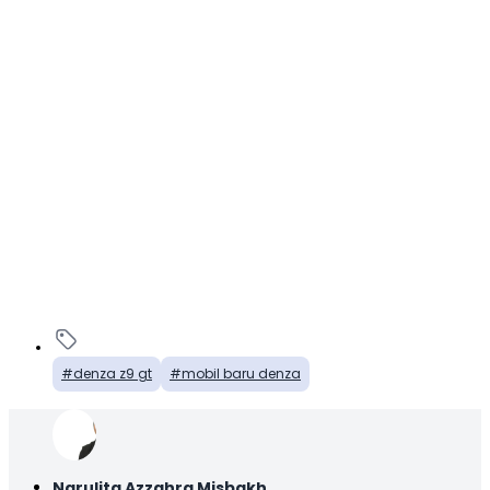
denza z9 gt
mobil baru denza
Narulita Azzahra Misbakh