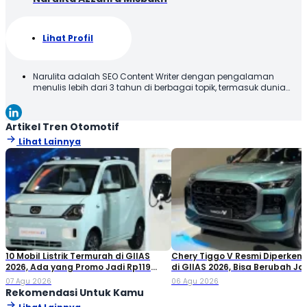
Lihat Profil
Narulita adalah SEO Content Writer dengan pengalaman
menulis lebih dari 3 tahun di berbagai topik, termasuk dunia
otomotif. Narulita senang untuk memberikan informasi yang
akurat dan mudah dipahami, demi menghadirkan manfaat
kepada para pembaca. Terima kasih telah membaca karya
Artikel Tren Otomotif
tulis saya, semoga tulisan ini bisa bermanfaat!
Lihat Lainnya
10 Mobil Listrik Termurah di GIIAS
Chery Tiggo V Resmi Diperken
2026, Ada yang Promo Jadi Rp119
di GIIAS 2026, Bisa Berubah Ja
Jutaan!
Double Cabin
07 Agu 2026
06 Agu 2026
Rekomendasi Untuk Kamu