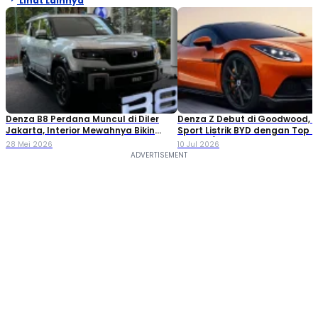
Lihat Lainnya
Denza B8 Perdana Muncul di Diler
Denza Z Debut di Goodwood, M
Jakarta, Interior Mewahnya Bikin
Sport Listrik BYD dengan Top 
Salfok!
350 Km/Jam!
28 Mei 2026
10 Jul 2026