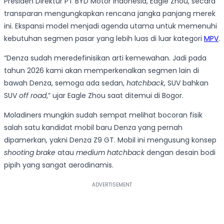
Presiden Direktur PT BYD Motor Indonesia, Eagle Zhou, secara
transparan mengungkapkan rencana jangka panjang merek
ini. Ekspansi model menjadi agenda utama untuk memenuhi
kebutuhan segmen pasar yang lebih luas di luar kategori
MPV
.
“Denza sudah meredefinisikan arti kemewahan. Jadi pada
tahun 2026 kami akan memperkenalkan segmen lain di
bawah Denza, semoga ada sedan,
hatchback
, SUV bahkan
SUV
off road
,” ujar Eagle Zhou saat ditemui di Bogor.
Moladiners mungkin sudah sempat melihat bocoran fisik
salah satu kandidat mobil baru Denza yang pernah
dipamerkan, yakni Denza Z9 GT. Mobil ini mengusung konsep
shooting brake
atau
medium hatchback
dengan desain bodi
pipih yang sangat aerodinamis.