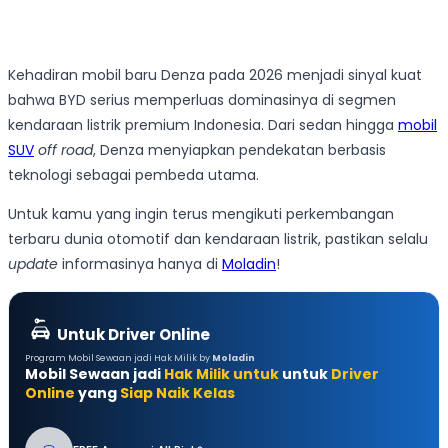
Kehadiran mobil baru Denza pada 2026 menjadi sinyal kuat
bahwa BYD serius memperluas dominasinya di segmen
kendaraan listrik premium Indonesia. Dari sedan hingga
mobil
SUV
off road
, Denza menyiapkan pendekatan berbasis
teknologi sebagai pembeda utama.
Untuk kamu yang ingin terus mengikuti perkembangan
terbaru dunia otomotif dan kendaraan listrik, pastikan selalu
update
informasinya hanya di
Moladin
!
Untuk Driver Online
Program Mobil Sewaan jadi Hak Milik by
Moladin
Mobil Sewaan jadi
Hak Milik untuk
untuk
Driver
Online
yang
Siap Naik Kelas