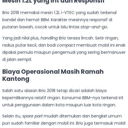
Mesin 1.2L yang Irit dan Responsif
Brio 2018 memakai mesin 1.2L i-VTEC yang sudah terkenal
bandel dan hemat BBM. Karakter mesinnya responsif di
putaran bawah, cocok untuk lalu lintas
stop
–
and
–
go
.
Yang jadi nilai plus,
handling
Brio terasa lincah. Setir ringan,
radius putar kecil, dan bodi
compact
membuat mobil ini enak
dipakai pemula maupun pengemudi yang sering bermanuver
di jalan sempit.
Biaya Operasional Masih Ramah
Kantong
Salah satu alasan Brio 2018 tetap dicari adalah biaya
kepemilikannya relatif ringan. Konsumsi BBM-nya terkenal irit
untuk penggunaan dalam kota maupun luar kota ringan.
Selain itu,
spare part
mudah ditemukan dan bengkel umum
pun sudah familiar dengan mobil ini. Brio juga termasuk mobil