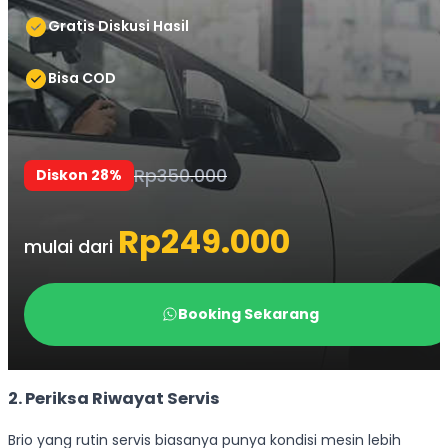
2. Periksa Riwayat Servis
Brio yang rutin servis biasanya punya kondisi mesin lebih