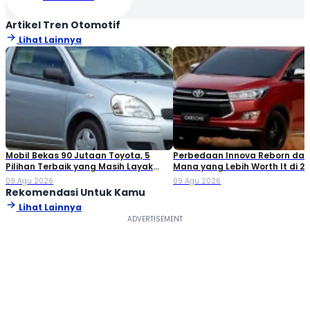
Artikel Tren Otomotif
Lihat Lainnya
Mobil Bekas 90 Jutaan Toyota, 5
Perbedaan Innova Reborn dan 
Pilihan Terbaik yang Masih Layak
Mana yang Lebih Worth It di 2
Dibeli
09 Agu 2026
09 Agu 2026
Rekomendasi Untuk Kamu
Lihat Lainnya