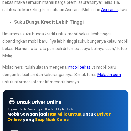
bekas maka semakin mahal harga premi asuransinya,” jelas Tia,
salah satu Marketing Perusahaan Asuransi Mobil dan
Asuransi
Jiwa.
Suku Bunga Kredit Lebih Tinggi
Umumnya suku bunga kredit untuk mobil bekas lebih tinggi
dibandingkan mobil baru. “Iya lebih tinggi suku bunganya kalau mobil
bekas. Namun rata-rata pembeli di tempat saya belinya cash,” tutup
Maliq.
Moladiners, itulah ulasan mengenai
mobil bekas
vs mobil baru
dengan kelebihan dan kekurangannya. Simak terus
Moladin.com
untuk informasi otomotif menarik lainnya.
Untuk Driver Online
Program Mobil Sewaan jadi Hak Milik by
Moladin
Mobil Sewaan jadi
Hak Milik untuk
untuk
Driver
Online
yang
Siap Naik Kelas