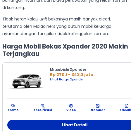
bantingan nyaman, dan biaya perawatan yang relatif ramah
di kantong.
Tidak heran kalau
unit
bekasnya masih banyak dicari,
terutama oleh Moladiners yang butuh mobil keluarga
nyaman dengan tampilan tidak ketinggalan zaman.
Harga Mobil Bekas Xpander 2020 Makin
Terjangkau
Mitsubishi Xpander
Rp 270,1 - 343,3 juta
Lihat Harga Xpander
Promo
Spesifikasi
Video
Gambar
Priceli
Lihat Detail