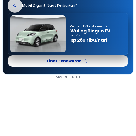
Mobil Diganti Saat Perbaikan*
Compact EV for Modern Life
Wuling Binguo EV
Mulai dari
Rp 260 ribu/hari
Lihat Penawaran