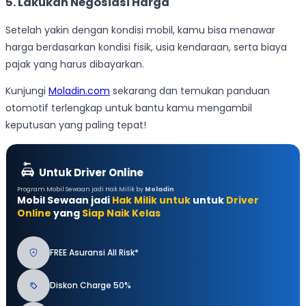
5. Lakukan Negosiasi Harga
Setelah yakin dengan kondisi mobil, kamu bisa menawar
harga berdasarkan kondisi fisik, usia kendaraan, serta biaya
pajak yang harus dibayarkan.
Kunjungi
Moladin.com
sekarang dan temukan panduan
otomotif terlengkap untuk bantu kamu mengambil
keputusan yang paling tepat!
Untuk Driver Online
Program Mobil Sewaan jadi Hak Milik by
Moladin
Mobil Sewaan jadi
Hak Milik untuk
untuk
Driver
Online
yang
Siap Naik Kelas
FREE Asuransi All Risk*
Diskon Charge 50%