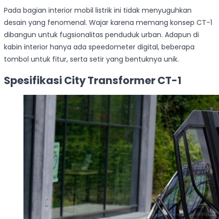
Pada bagian interior mobil listrik ini tidak menyuguhkan
desain yang fenomenal. Wajar karena memang konsep CT-1
dibangun untuk fugsionalitas penduduk urban. Adapun di
kabin interior hanya ada speedometer digital, beberapa
tombol untuk fitur, serta setir yang bentuknya unik.
Spesifikasi City Transformer CT-1