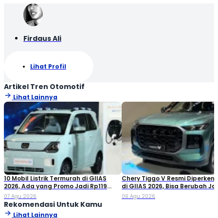
Firdaus Ali
Lihat Profil
Artikel Tren Otomotif
Lihat Lainnya
10 Mobil Listrik Termurah di GIIAS
Chery Tiggo V Resmi Diperken
2026, Ada yang Promo Jadi Rp119
di GIIAS 2026, Bisa Berubah Ja
Jutaan!
Double Cabin
07 Agu 2026
06 Agu 2026
Rekomendasi Untuk Kamu
Lihat Lainnya