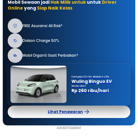
Mobil Sewaan jadi
Hak Milik untuk
untuk
Driver
Online
yang
Siap Naik Kelas
FREE Asuransi All Risk*
Diskon Charge 50%
Mobil Diganti Saat Perbaikan*
Compact EV for Modern Life
Wuling Binguo EV
Mulai dari
Rp 260 ribu/hari
Lihat Penawaran