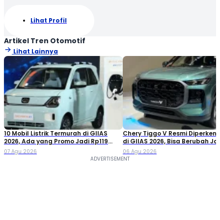
Lihat Profil
Artikel Tren Otomotif
Lihat Lainnya
10 Mobil Listrik Termurah di GIIAS
Chery Tiggo V Resmi Diperken
2026, Ada yang Promo Jadi Rp119
di GIIAS 2026, Bisa Berubah Ja
Jutaan!
Double Cabin
07 Agu 2026
06 Agu 2026