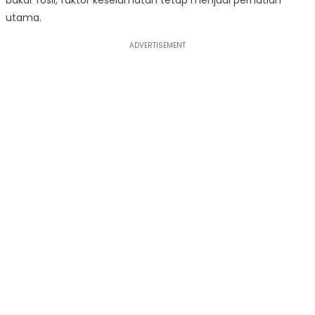
bakar fosil, faktor keselamatan tetap menjadi perhatian
utama.