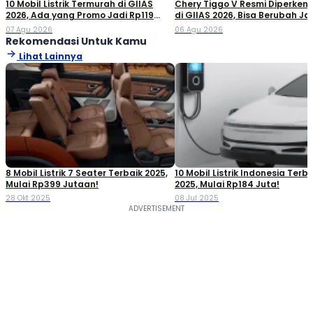
10 Mobil Listrik Termurah di GIIAS
Chery Tiggo V Resmi Diperken
2026, Ada yang Promo Jadi Rp119
di GIIAS 2026, Bisa Berubah Ja
Jutaan!
Double Cabin
07 Agu 2026
06 Agu 2026
Rekomendasi Untuk Kamu
Lihat Lainnya
8 Mobil Listrik 7 Seater Terbaik 2025,
10 Mobil Listrik Indonesia Terba
Mulai Rp399 Jutaan!
2025, Mulai Rp184 Juta!
28 Okt 2025
08 Jul 2025