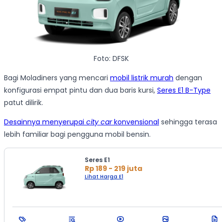
Foto: DFSK
Bagi Moladiners yang mencari
mobil listrik murah
dengan
konfigurasi empat pintu dan dua baris kursi,
Seres E1 B-Type
patut dilirik.
Desainnya menyerupai
city car
konvensional
sehingga terasa
lebih familiar bagi pengguna mobil bensin.
Seres E1
Rp 189 - 219 juta
Lihat Harga E1