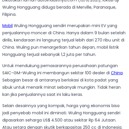
Dikatakan laman autoindustriya.com (13/6/2021), lokasi uji
Wuling Hongguang diduga berada di Merville, Paranaque,
Filipina.
Mobil
Wuling Hongguang sendiri merupakan mini EV yang
penjualannya moncer di China. Hanya dalam 9 bulan setelah
dirilis, kendaraan ini langsung terjual lebih dari 270 ribu unit di
China. Wuling pun menargetkan tahun depan, mobil listrik
Hongguang terjual sebanyak 1,2 juta per tahun.
Untuk mendukung pemasarannya perusahaan patungan
SAIC-GM-Wuling ini membangun sekitar 100 dealer di
China
.
Sebagian besar di antaranya berlokasi di kota padat yang
sibuk untuk menarik minat sebanyak mungkin. Tidak heran
kan jika penjualannya saat ini laku keras.
Selain desainnya yang kompak, harga yang ekonomis bisa
jadi penyebab mobil ini diminati. Wuling Hongguang sendiri
dipasarkan seharga US$ 4.500 atau sekitar Rp 64 Jutaan.
Atau setara dengan skutik berkapasitas 250 cc di Indonesia.