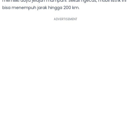
memiliki daya jelajah mumpuni. Sekali ngecas, mobil listrik ini
bisa menempuh jarak hingga 200 km.