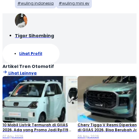
wuling indonesia
wuling mini ev
Tigor Sihombing
Lihat Profil
Artikel Tren Otomotif
Lihat Lainnya
10 Mobil Listrik Termurah di GIIAS
Chery Tiggo V Resmi Diperken
2026, Ada yang Promo Jadi Rp119
di GIIAS 2026, Bisa Berubah Ja
Jutaan!
Double Cabin
07 Agu 2026
06 Agu 2026