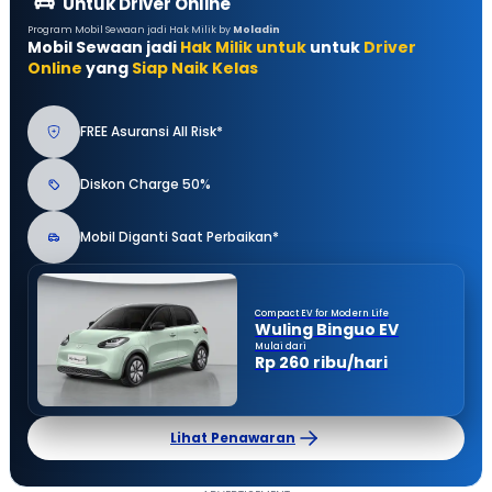
Untuk Driver Online
Program Mobil Sewaan jadi Hak Milik by
Moladin
Mobil Sewaan jadi
Hak Milik untuk
untuk
Driver
Online
yang
Siap Naik Kelas
FREE Asuransi All Risk*
Diskon Charge 50%
Mobil Diganti Saat Perbaikan*
Compact EV for Modern Life
Wuling Binguo EV
Mulai dari
Rp 260 ribu/hari
Lihat Penawaran