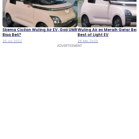
Skema Cicilan Wuling Air EV, Gaji UMR
Wuling Air ev Meraih Gelar Ber
Bisa Beli?
Best of Light EV
25 Jul 2022
28 Mei 2025