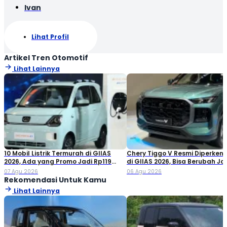
Ivan
Lihat Profil
Artikel Tren Otomotif
Lihat Lainnya
10 Mobil Listrik Termurah di GIIAS
Chery Tiggo V Resmi Diperken
2026, Ada yang Promo Jadi Rp119
di GIIAS 2026, Bisa Berubah Ja
Jutaan!
Double Cabin
07 Agu 2026
06 Agu 2026
Rekomendasi Untuk Kamu
Lihat Lainnya