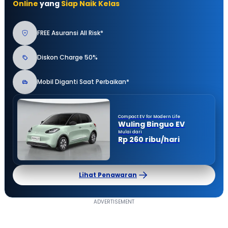
Online
yang
Siap Naik Kelas
FREE Asuransi All Risk*
Diskon Charge 50%
Mobil Diganti Saat Perbaikan*
Compact EV for Modern Life
Wuling Binguo EV
Mulai dari
Rp 260 ribu/hari
Lihat Penawaran