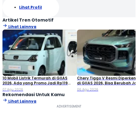
Lihat Profil
Artikel Tren Otomotif
Lihat Lainnya
10 Mobil Listrik Termurah di GIIAS
Chery Tiggo V Resmi Diperken
2026, Ada yang Promo Jadi Rp119
di GIIAS 2026, Bisa Berubah Ja
Jutaan!
Double Cabin
07 Agu 2026
06 Agu 2026
Rekomendasi Untuk Kamu
Lihat Lainnya