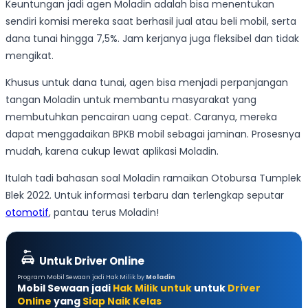
Keuntungan jadi agen Moladin adalah bisa menentukan
sendiri komisi mereka saat berhasil jual atau beli mobil, serta
dana tunai hingga 7,5%. Jam kerjanya juga fleksibel dan tidak
mengikat.
Khusus untuk dana tunai, agen bisa menjadi perpanjangan
tangan Moladin untuk membantu masyarakat yang
membutuhkan pencairan uang cepat. Caranya, mereka
dapat menggadaikan BPKB mobil sebagai jaminan. Prosesnya
mudah, karena cukup lewat aplikasi Moladin.
Itulah tadi bahasan soal Moladin ramaikan Otobursa Tumplek
Blek 2022. Untuk informasi terbaru dan terlengkap seputar
otomotif
, pantau terus Moladin!
Untuk Driver Online
Program Mobil Sewaan jadi Hak Milik by
Moladin
Mobil Sewaan jadi
Hak Milik untuk
untuk
Driver
Online
yang
Siap Naik Kelas