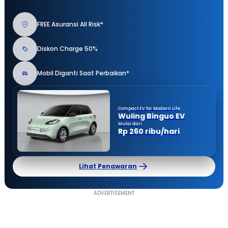
FREE Asuransi All Risk*
Diskon Charge 50%
Mobil Diganti Saat Perbaikan*
Compact EV for Modern Life
Wuling Binguo EV
Mulai dari
Rp 260 ribu/hari
Lihat Penawaran