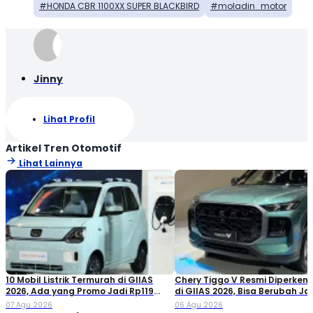
HONDA CBR 1100XX SUPER BLACKBIRD
moladin_motor
Jinny
Lihat Profil
Artikel Tren Otomotif
Lihat Lainnya
10 Mobil Listrik Termurah di GIIAS
Chery Tiggo V Resmi Diperken
2026, Ada yang Promo Jadi Rp119
di GIIAS 2026, Bisa Berubah Ja
Jutaan!
Double Cabin
07 Agu 2026
06 Agu 2026