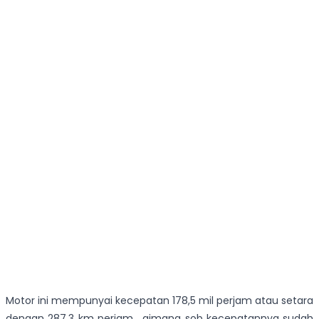
Motor ini mempunyai kecepatan 178,5 mil perjam atau setara
dengan 287,3 km perjam . gimana sob kecepatannya sudah