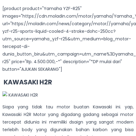
[product product="Yamaha YZF-R25"
images="https://cdn.moladin.com/motor/yamaha/Yamaha_Y
url="https://moladin.com/news/category/motor//yamaha/
yzf-r25-sports-liquid-cooled-4-stroke-dohc-250cc?
utm_source=yamaha_yzf-r25&utm_medium=blog_motor-
tercepat-di-
dunia_button_biru&utm_campaign=utm_name%3Dyamaha_
r25" price="Rp. 4.500.000,-*" description="*DP mulai dari"
button="AJUKAN SEKARANG"]
KAWASAKI H2R
Siapa yang tidak tau motor buatan Kawasaki ini. yap,
Kawasaki H2R Motor yang digadang gadang sebagai motor
tercepat didunia ini memiliki dsaign yang sangat modern
terlebih body yang digunakan bahan karbon yang bisa