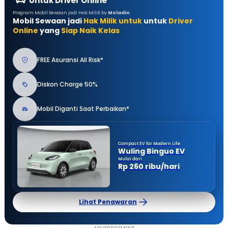
Untuk Driver Online
Program Mobil Sewaan jadi Hak Milik by
Moladin
Mobil Sewaan jadi
Hak Milik untuk
untuk
Driver
Online
yang
Siap Naik Kelas
FREE Asuransi All Risk*
Diskon Charge 50%
Mobil Diganti Saat Perbaikan*
Compact EV for Modern Life
Wuling Binguo EV
Mulai dari
Rp 260 ribu/hari
Lihat Penawaran