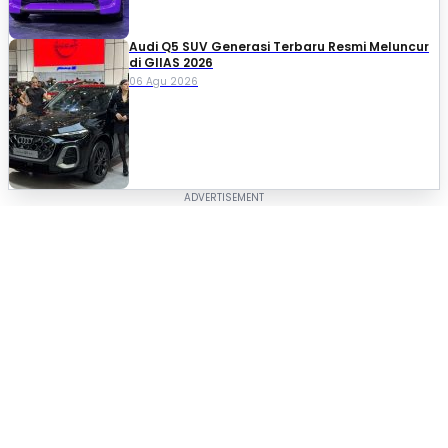
Audi Q5 SUV Generasi Terbaru Resmi Meluncur
di GIIAS 2026
06 Agu 2026