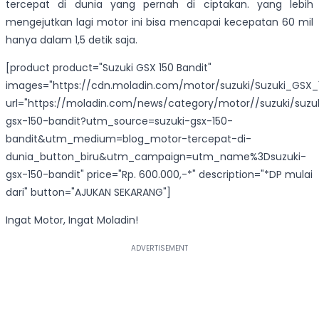
tercepat di dunia yang pernah di ciptakan. yang lebih
mengejutkan lagi motor ini bisa mencapai kecepatan 60 mil
hanya dalam 1,5 detik saja.
[product product="Suzuki GSX 150 Bandit"
images="https://cdn.moladin.com/motor/suzuki/Suzuki_GSX_1
url="https://moladin.com/news/category/motor//suzuki/suzu
gsx-150-bandit?utm_source=suzuki-gsx-150-
bandit&utm_medium=blog_motor-tercepat-di-
dunia_button_biru&utm_campaign=utm_name%3Dsuzuki-
gsx-150-bandit" price="Rp. 600.000,-*" description="*DP mulai
dari" button="AJUKAN SEKARANG"]
Ingat Motor, Ingat Moladin!