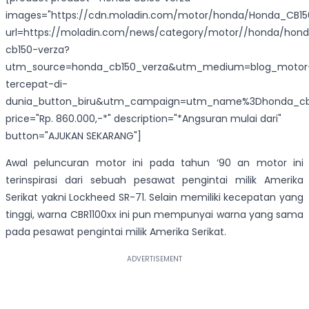
images="https://cdn.moladin.com/motor/honda/Honda_CB150_
url=https://moladin.com/news/category/motor//honda/hon
cb150-verza?
utm_source=honda_cb150_verza&utm_medium=blog_motor
tercepat-di-
dunia_button_biru&utm_campaign=utm_name%3Dhonda_cb1
price="Rp. 860.000,-*" description="*Angsuran mulai dari"
button="AJUKAN SEKARANG"]
Awal peluncuran motor ini pada tahun ‘90 an motor ini
terinspirasi dari sebuah pesawat pengintai milik Amerika
Serikat yakni Lockheed SR-71. Selain memiliki kecepatan yang
tinggi, warna CBR1100xx ini pun mempunyai warna yang sama
pada pesawat pengintai milik Amerika Serikat.