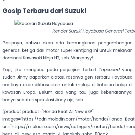
Gosip Terbaru dari Suzuki
Render Suzuki Hayabusa Generasi Terb
Gosipnya, bahwa akan ada kemungkinan pengembangan
generasi ketiga dari motor super kentjang ini untuk melawan
dominasi Kawasaki Ninja H2, sob. Wanjaayy!
Tapi, jika mengacu pada perjanjian terkait
Topspeed
yang
sudah Jinny paparkan diatas, rasanya gen terbaru Hayabusa
nantinya akan dikhususkan untuk melaju di lintasan balap di
kawasan Eropa. Belum ada yang tau juga kebenarannya,
hanya sebatas spekulasi Jinny aja, sob.
[product product="Honda Beat All New eSP"
images="https://cdn.moladin.com/motor/honda/Honda_Beat
url="https://moladin.com/news/category/motor//honda/hon
beat-all-new-esp-matic-4-langkah-sohc-110cc?