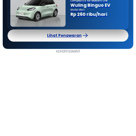
Compact EV for Modern Life
Wuling Binguo EV
Mulai dari
Rp 260 ribu/hari
Lihat Penawaran