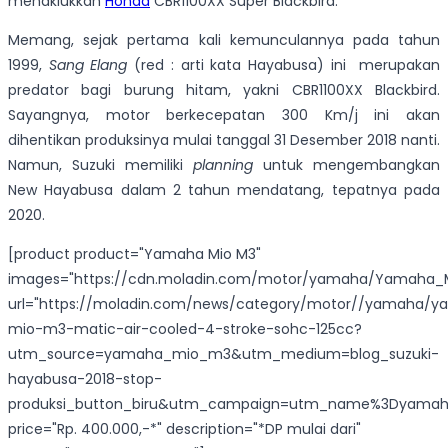
menaklukkan
Honda
CBR1100XX Super Blackbird.
Memang, sejak pertama kali kemunculannya pada tahun
1999,
Sang Elang
(red : arti kata Hayabusa) ini merupakan
predator bagi burung hitam, yakni CBR1100XX Blackbird.
Sayangnya, motor berkecepatan 300 Km/j ini akan
dihentikan produksinya mulai tanggal 31 Desember 2018 nanti.
Namun, Suzuki memiliki
planning
untuk mengembangkan
New Hayabusa dalam 2 tahun mendatang, tepatnya pada
2020.
[product product="Yamaha Mio M3"
images="https://cdn.moladin.com/motor/yamaha/Yamaha_M
url="https://moladin.com/news/category/motor//yamaha/
mio-m3-matic-air-cooled-4-stroke-sohc-125cc?
utm_source=yamaha_mio_m3&utm_medium=blog_suzuki-
hayabusa-2018-stop-
produksi_button_biru&utm_campaign=utm_name%3Dyama
price="Rp. 400.000,-*" description="*DP mulai dari"