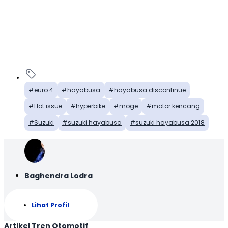
euro 4
hayabusa
hayabusa discontinue
Hot issue
hyperbike
moge
motor kencang
Suzuki
suzuki hayabusa
suzuki hayabusa 2018
Baghendra Lodra
Lihat Profil
Artikel Tren Otomotif