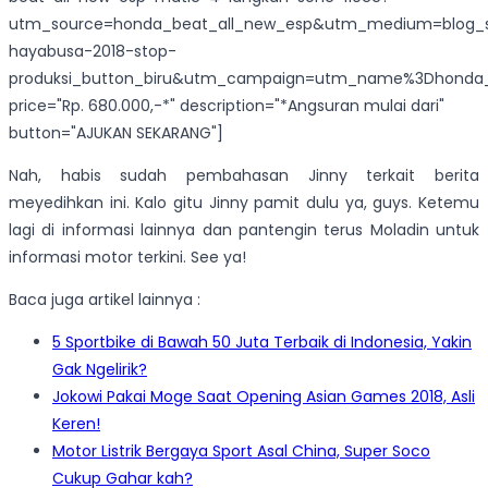
utm_source=honda_beat_all_new_esp&utm_medium=blog_s
hayabusa-2018-stop-
produksi_button_biru&utm_campaign=utm_name%3Dhonda_
price="Rp. 680.000,-*" description="*Angsuran mulai dari"
button="AJUKAN SEKARANG"]
Nah, habis sudah pembahasan Jinny terkait berita
meyedihkan ini. Kalo gitu Jinny pamit dulu ya, guys. Ketemu
lagi di informasi lainnya dan pantengin terus Moladin untuk
informasi motor terkini. See ya!
Baca juga artikel lainnya :
5 Sportbike di Bawah 50 Juta Terbaik di Indonesia, Yakin
Gak Ngelirik?
Jokowi Pakai Moge Saat Opening Asian Games 2018, Asli
Keren!
Motor Listrik Bergaya Sport Asal China, Super Soco
Cukup Gahar kah?