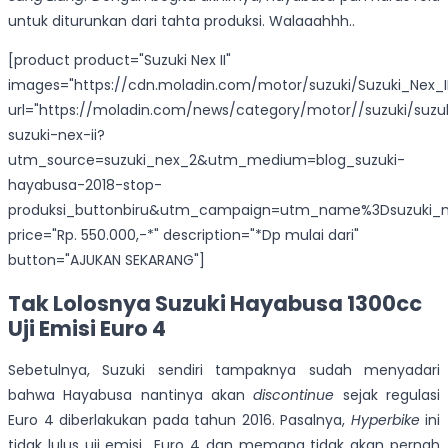
untuk diturunkan dari tahta produksi. Walaaahhh..
[product product="Suzuki Nex II"
images="https://cdn.moladin.com/motor/suzuki/Suzuki_Nex_II
url="https://moladin.com/news/category/motor//suzuki/suzu
suzuki-nex-ii?
utm_source=suzuki_nex_2&utm_medium=blog_suzuki-
hayabusa-2018-stop-
produksi_buttonbiru&utm_campaign=utm_name%3Dsuzuki_n
price="Rp. 550.000,-*" description="*Dp mulai dari"
button="AJUKAN SEKARANG"]
Tak Lolosnya Suzuki Hayabusa 1300cc
Uji Emisi Euro 4
Sebetulnya, Suzuki sendiri tampaknya sudah menyadari
bahwa Hayabusa nantinya akan
discontinue
sejak regulasi
Euro 4 diberlakukan pada tahun 2016. Pasalnya,
Hyperbike
ini
tidak lulus uji emisi Euro 4 dan memang tidak akan pernah