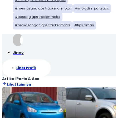
memasang gps tracker di motor
moladin_partsacc
pasang gps tracker motor
pemasangan gps tracker motor
tips aman
Jinny
Lihat Profil
Artikel Parts & Acc
Lihat Lainnya