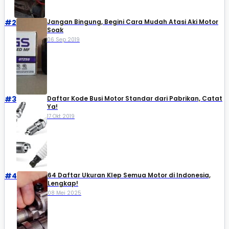
#2
Jangan Bingung, Begini Cara Mudah Atasi Aki Motor
Soak
06 Sep 2019
#3
Daftar Kode Busi Motor Standar dari Pabrikan, Catat
Ya!
17 Okt 2019
#4
64 Daftar Ukuran Klep Semua Motor di Indonesia,
Lengkap!
08 Mei 2025