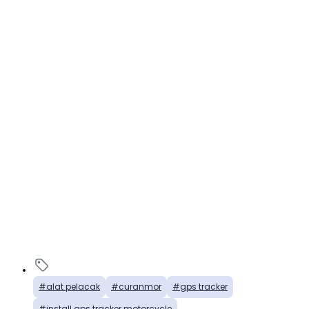
alat pelacak
curanmor
gps tracker
install gps tracker motorcycle