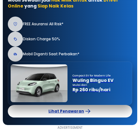
Mobil Sewaan jadi
Hak Milik untuk
untuk
Driver
Online
yang
Siap Naik Kelas
FREE Asuransi All Risk*
Diskon Charge 50%
Mobil Diganti Saat Perbaikan*
Compact EV for Modern Life
Wuling Binguo EV
Mulai dari
Rp 260 ribu/hari
Lihat Penawaran