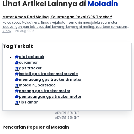
Lihat Artikel Lainnya di
Moladin
Motor Aman Dari Maling, Keuntungan Pakai GPS Tracker!
Haloo sobat Moladiners. Tindak kejahatan semakin merajalela sob, motor
kesayangan pun tak luput dari bayang-bayang si maling. Yup, teror semacam
ini udah sangat meresahkan, brosist! Dikunci gembok aja rupanya nggak cukup
Jinny
26 Aug 2018
ampuh mengamankan motor kalian sob, apa lagi cuma kunci stang. Nih, kalian
harus bener-bener waspada biar nggak jadi korban curanmor, tapi waspada aja
kayaknnya kurang […]
Tag Terkait
alat pelacak
curanmor
gps tracker
install gps tracker motorcycle
memasang gps tracker di motor
moladin_partsacc
pasang gps tracker motor
pemasangan gps tracker motor
tips aman
Pencarian Populer di Moladin