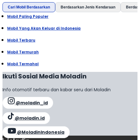
Cari Mobil Berdasarkan
Berdasarkan Jenis Kendaraan
Berdas
Mobil Paling Populer
Mobil Yang Akan Keluar di Indonesia
Mobil Terbaru
Mobil Termurah
Mobil Termahal
Ikuti Sosial Media Moladin
Info otomotif terbaru dan kabar seru dari Moladin
@moladin_id
@moladin.id
@MoladinIndonesia