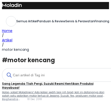
Skip
to
content
Semua Artikel
Panduan & Review
Servis & Perawatan
Financing,
Home
/
Artikel
/
motor kencang
#motor kencang
Sang Legenda Tlah Pergi, Suzuki Resmi Hentikan Produksi
Hayabusa!
Haloo, sobat Moladiners! Ada kabar sedih lagi nih brad, kali ini datangnya dari
salah satu pabrikan motor tertua di Jepang, Suzuki. Yes, produsen motor asal
Hamamatsu Jepang ini memutuskan untuk hentikan produksi Hayabusa “Sang
Baghendra
18 Dec 2018
Legenda” setelah 20 tahun mencengkeram jalanan aspal. Wah, cukup lama juga
Lodra
ya sob. Suzuki GSX1300R a.k.a Suzuki Hayabusa 2018 ini merupakan salah satu […]