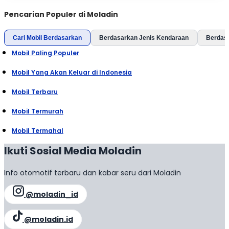
Pencarian Populer di Moladin
Cari Mobil Berdasarkan
Berdasarkan Jenis Kendaraan
Berdas
Mobil Paling Populer
Mobil Yang Akan Keluar di Indonesia
Mobil Terbaru
Mobil Termurah
Mobil Termahal
Ikuti Sosial Media Moladin
Info otomotif terbaru dan kabar seru dari Moladin
@moladin_id
@moladin.id