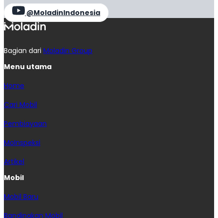
@MoladinIndonesia
Bagian dari
Moladin Group
Menu utama
Home
Cari Mobil
Pembiayaan
MoInspeksi
Artikel
Mobil
Mobil Baru
Bandingkan Mobil