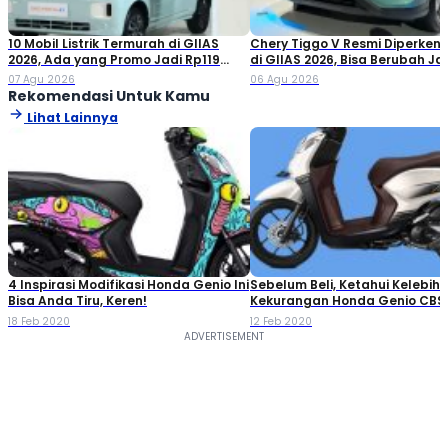
10 Mobil Listrik Termurah di GIIAS
Chery Tiggo V Resmi Diperken
2026, Ada yang Promo Jadi Rp119
di GIIAS 2026, Bisa Berubah Ja
Jutaan!
Double Cabin
07 Agu 2026
06 Agu 2026
Rekomendasi Untuk Kamu
Lihat Lainnya
4 Inspirasi Modifikasi Honda Genio Ini
Sebelum Beli, Ketahui Kelebih
Bisa Anda Tiru, Keren!
Kekurangan Honda Genio CBS 
Terbaru
18 Feb 2020
12 Feb 2020