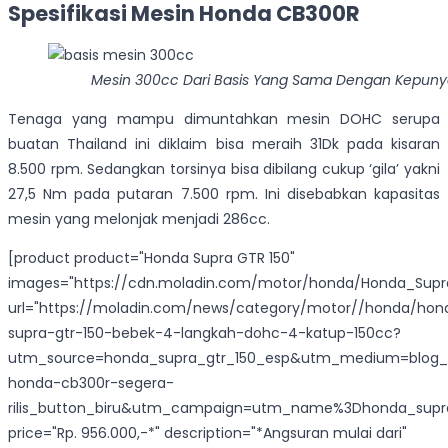
Spesifikasi Mesin Honda CB300R
Mesin 300cc Dari Basis Yang Sama Dengan Kepun
Tenaga yang mampu dimuntahkan mesin DOHC serupa
buatan Thailand ini diklaim bisa meraih 31Dk pada kisaran
8.500 rpm. Sedangkan torsinya bisa dibilang cukup ‘gila’ yakni
27,5 Nm pada putaran 7.500 rpm. Ini disebabkan kapasitas
mesin yang melonjak menjadi 286cc.
[product product="Honda Supra GTR 150"
images="https://cdn.moladin.com/motor/honda/Honda_Supr
url="https://moladin.com/news/category/motor//honda/hon
supra-gtr-150-bebek-4-langkah-dohc-4-katup-150cc?
utm_source=honda_supra_gtr_150_esp&utm_medium=blog_
honda-cb300r-segera-
rilis_button_biru&utm_campaign=utm_name%3Dhonda_supra
price="Rp. 956.000,-*" description="*Angsuran mulai dari"