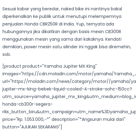
Sesuai kabar yang beredar, naked bike ini nantinya bakal
diperkenalkan ke publik untuk menutupi melempemnya
penjualan Honda CBR250R di India. Yup, ternyata ada
hubungannya jika dikaitkan dengan basis mesin CB300R
menggunakan mesin yang sama dari kakaknya. Kendati
demikian,
power
mesin satu silinder ini nggak bisa diremehin,
sob.
[product product="Yamaha Jupiter MX King"
images="https://cdn.moladin.com/motor/yamaha/Yamaha_Ju
url="https://moladin.com/news/category/motor//yamaha/
jupiter-mx-king-bebek-liquid-cooled-4-stroke-sohc-150cc?
utm_source=yamaha_jupiter_mx_king&utm_medium=blog_i
honda-cb300r-segera-
rilis_button_biru&utm_campaign=utm_name%3Dyamaha_jupi
price="Rp. 1.053.000,-*" description="*Angsuran mulai dari"
button="AJUKAN SEKARANG"]