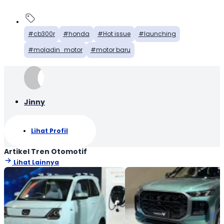
cb300r
honda
Hot issue
launching
moladin_motor
motor baru
Jinny
Lihat Profil
Artikel Tren Otomotif
Lihat Lainnya