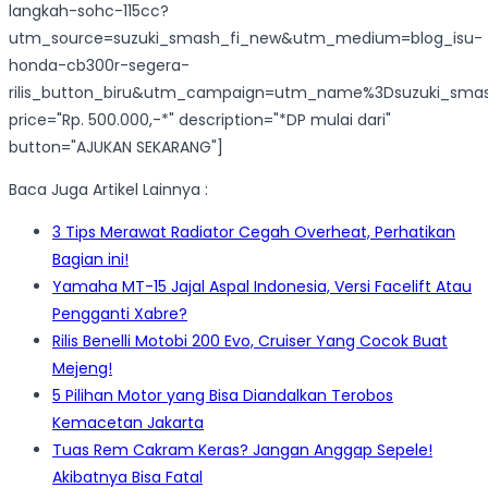
langkah-sohc-115cc?
utm_source=suzuki_smash_fi_new&utm_medium=blog_isu-
honda-cb300r-segera-
rilis_button_biru&utm_campaign=utm_name%3Dsuzuki_smas
price="Rp. 500.000,-*" description="*DP mulai dari"
button="AJUKAN SEKARANG"]
Baca Juga Artikel Lainnya :
3 Tips Merawat Radiator Cegah Overheat, Perhatikan
Bagian ini!
Yamaha MT-15 Jajal Aspal Indonesia, Versi Facelift Atau
Pengganti Xabre?
Rilis Benelli Motobi 200 Evo, Cruiser Yang Cocok Buat
Mejeng!
5 Pilihan Motor yang Bisa Diandalkan Terobos
Kemacetan Jakarta
Tuas Rem Cakram Keras? Jangan Anggap Sepele!
Akibatnya Bisa Fatal