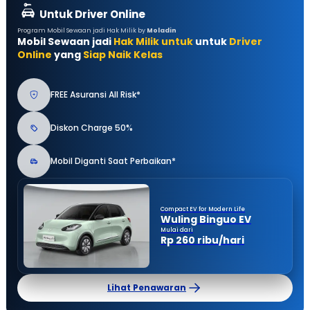
Untuk Driver Online
Program Mobil Sewaan jadi Hak Milik by
Moladin
Mobil Sewaan jadi
Hak Milik untuk
untuk
Driver
Online
yang
Siap Naik Kelas
FREE Asuransi All Risk*
Diskon Charge 50%
Mobil Diganti Saat Perbaikan*
Compact EV for Modern Life
Wuling Binguo EV
Mulai dari
Rp 260 ribu/hari
Lihat Penawaran