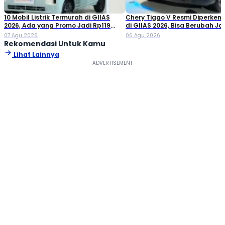
10 Mobil Listrik Termurah di GIIAS
Chery Tiggo V Resmi Diperken
2026, Ada yang Promo Jadi Rp119
di GIIAS 2026, Bisa Berubah Ja
Jutaan!
Double Cabin
07 Agu 2026
06 Agu 2026
Rekomendasi Untuk Kamu
Lihat Lainnya