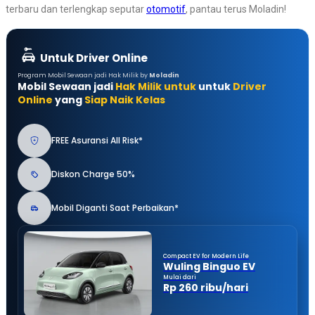
terbaru dan terlengkap seputar
otomotif
, pantau terus Moladin!
Untuk Driver Online
Program Mobil Sewaan jadi Hak Milik by
Moladin
Mobil Sewaan jadi
Hak Milik untuk
untuk
Driver
Online
yang
Siap Naik Kelas
FREE Asuransi All Risk*
Diskon Charge 50%
Mobil Diganti Saat Perbaikan*
Compact EV for Modern Life
Wuling Binguo EV
Mulai dari
Rp 260 ribu/hari